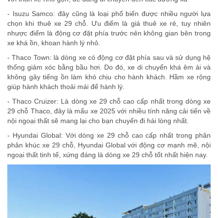
- Isuzu Samco: đây cũng là loại phổ biến được nhiều người lựa
chọn khi thuê xe 29 chỗ. Ưu điểm là giá thuê xe rẻ, tuy nhiên
nhược điểm là động cơ đặt phía trước nên không gian bên trong
xe khá ồn, khoan hành lý nhỏ.
- Thaco Town: là dòng xe có động cơ đặt phía sau và sử dụng hệ
thống giảm xóc bằng bầu hơi. Do đó, xe di chuyển khá êm ái và
không gây tiếng ồn làm khó chịu cho hành khách. Hầm xe rộng
giúp hành khách thoải mái để hành lý.
- Thaco Cruizer: Là dòng xe 29 chỗ cao cấp nhất trong dòng xe
29 chỗ Thaco, đây là mẩu xe 2025 với nhiều tính năng cải tiến về
nội ngoại thất sẽ mang lại cho bạn chuyến đi hài lòng nhất.
- Hyundai Global: Với dòng xe 29 chỗ cao cấp nhất trong phân
phân khúc xe 29 chỗ, Hyundai Global với động cơ mạnh mẽ, nội
ngoại thất tinh tế, xứng đáng là dòng xe 29 chỗ tốt nhất hiện nay.