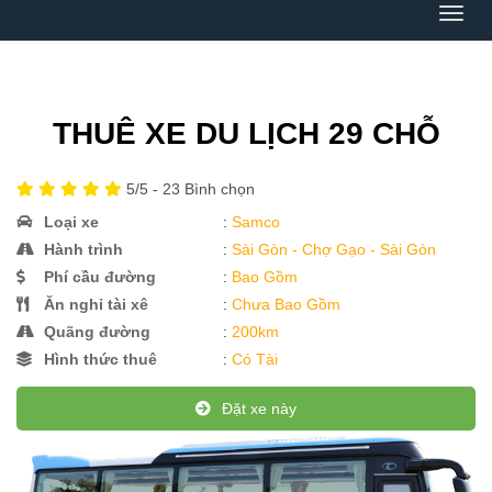
Menu
THUÊ XE DU LỊCH 29 CHỖ
5
/5 -
23
Bình chọn
Loại xe
:
Samco
Hành trình
:
Sài Gòn - Chợ Gạo - Sài Gòn
Phí cầu đường
:
Bao Gồm
Ăn nghỉ tài xê
:
Chưa Bao Gồm
Quãng đường
:
200km
Hình thức thuê
:
Có Tài
Đặt xe này