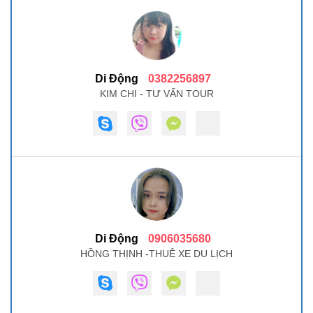
Di Động
0382256897
KIM CHI - TƯ VẤN TOUR
Di Động
0906035680
HỒNG THỊNH -THUÊ XE DU LỊCH