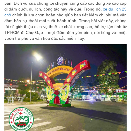
bạn. Dịch vụ của chúng tôi chuyên cung cấp các dòng xe cao cấp
đi đám cưới, du lịch, công tác hay về quê. Trong đó,
xe du lịch 29
chỗ
chính là lựa chọn hoàn hảo giúp bạn tiết kiệm chi phí mà vẫn
đảm bảo sự thoải mái suốt hành trình. Trong bài viết này, chúng
tôi sẽ giới thiệu dịch vụ thuê xe chất lượng cao, hỗ trợ tận tình từ
TP.HCM đi Chợ Gạo – một điểm đến yên bình, nổi tiếng với miệt
vườn trù phú và văn hóa đặc sắc miền Tây.