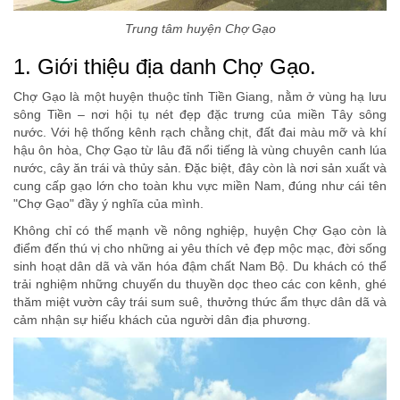
Trung tâm huyện Chợ Gạo
1. Giới thiệu địa danh Chợ Gạo.
Chợ Gạo là một huyện thuộc tỉnh Tiền Giang, nằm ở vùng hạ lưu
sông Tiền – nơi hội tụ nét đẹp đặc trưng của miền Tây sông
nước. Với hệ thống kênh rạch chằng chịt, đất đai màu mỡ và khí
hậu ôn hòa, Chợ Gạo từ lâu đã nổi tiếng là vùng chuyên canh lúa
nước, cây ăn trái và thủy sản. Đặc biệt, đây còn là nơi sản xuất và
cung cấp gạo lớn cho toàn khu vực miền Nam, đúng như cái tên
"Chợ Gạo" đầy ý nghĩa của mình.
Không chỉ có thế mạnh về nông nghiệp, huyện Chợ Gạo còn là
điểm đến thú vị cho những ai yêu thích vẻ đẹp mộc mạc, đời sống
sinh hoạt dân dã và văn hóa đậm chất Nam Bộ. Du khách có thể
trải nghiệm những chuyến du thuyền dọc theo các con kênh, ghé
thăm miệt vườn cây trái sum suê, thưởng thức ẩm thực dân dã và
cảm nhận sự hiếu khách của người dân địa phương.