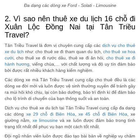
Đa dạng các dòng xe Ford - Solati - Limousine
2. Vì sao nên thuê xe du lịch 16 chỗ đi
Xuân Lộc Đồng Nai tại Tân Triều
Travel?
Tân Triều Travel là đơn vị chuyên cung cấp các
dịch vụ cho thuê
xe du lịch
như: cho thuê xe đi tham quan du lịch,
cho thuê xe hoa
cưới
, cho thuê xe đi rước dâu, thuê xe đi ăn hỏi,
cho thuê xe đi
hành hương
, viếng chùa,… với chất lượng và độ uy tín đảm bảo
bởi được rất nhiều khách hàng kiểm nghiệm.
Các dòng xe mà Tân Triều Travel cung cấp cho thuê đều là các
dòng xe đời mới và luôn được vệ sinh thường xuyên để tránh gây
ra mùi hôi khó chịu, lại còn bảo dưỡng, bảo trì định kì để đảm bảo
cho lộ trình di chuyển của bạn thông suốt và an toàn.
Dịch vụ cho thuê xe du lịch tại Tân Triều Travel cung cấp đa dạng
các dòng
xe 29 chỗ đi Biên Hòa
,
xe 45 chỗ đi Biên Hòa
, xe
giường nằm,
xe limousine
và xe luôn được đảm bảo trong tình
trạng tốt nhất để phục vụ bạn một cách tốt nhất.
Đội ngũ nhân viên luôn được đào tạo bài bản về nghiệp vụ chăm