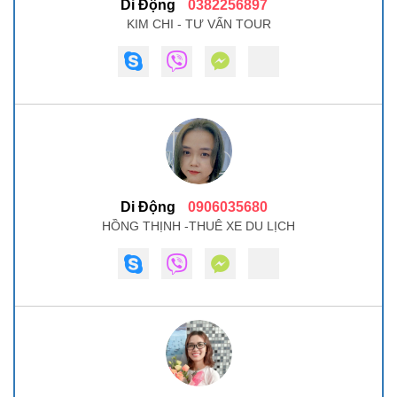
Di Động
0382256897
KIM CHI - TƯ VẤN TOUR
Di Động
0906035680
HỒNG THỊNH -THUÊ XE DU LỊCH