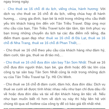
ngay trong ngày.
-
Cho thuê xe 16 chỗ đi du lịch, viếng chùa, hành hương
: Với
dịch vụ cho thuê xe 16 chỗ đi du lịch, viếng chùa hay đi hành
hương,… cùng gia đình, bạn bè là một trong những nhu cầu thiết
yếu khi khách hàng tìm đến với Tân Triều Travel. Đáp ứng mọi
nhu cầu của bạn, Tân Triều Travel luôn tận tâm, tận tình phục vụ
bạn trong những chuyến du lịch tại các địa điểm nổi tiếng, địa
điểm tham quan đẹp như:
thuê xe 16 chỗ đi Đà Lạt
,
thuê xe 16
chỗ đi Nha Trang
,
thuê xe 16 chỗ đi Phan Thiết
,…
- Cho thuê xe 16 chỗ theo yêu cầu của khách hàng như đám hỷ,
đám cưới, tân gia, thuê xe đi tảo mộ,...
-
Cho thuê xe 16 chỗ đưa đón sân bay Tân Sơn Nhất
: Thuê xe 16
chỗ đưa đón người thân, bạn bè, gia đình hoặc đối tác lớn của
công ty tại sân bay Tân Sơn Nhất cũng là một trong những dịch
vụ của Tân Triều Travel tại Tp. Hồ Chí Minh.
- Cho thuê xe 16 chỗ đi đám cưới, đám hỏi, đưa đón dâu: Dịch vụ
thuê xe cưới sẽ được tính khác nhau nếu như bạn chỉ đưa dâu rồi
về hoặc đưa đón dâu và tài xế đợi khách hàng ăn tiệc về. Nếu
như bạn muốn biết rõ hơn về dịch vụ này thì hãy liên hệ với
chúng tôi qua số hotline của công ty để có báo giá tốt nhất nhé.