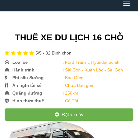
Menu
THUÊ XE DU LỊCH 16 CHỖ
5
/5 -
32
Bình chọn
Loại xe
:
Ford Transit, Hyundai Solati
Hành trình
:
Sài Gòn - Xuân Lộc - Sài Gòn
Phí cầu đường
:
Bao Gồm
Ăn nghỉ tài xê
:
Chưa Bao gồm
Quãng đường
:
250km
Hình thức thuê
:
Có Tài
Đặt xe này