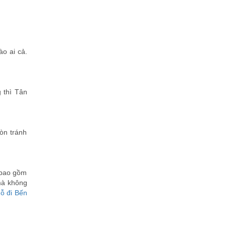
ào ai cả.
g thì Tân
òn tránh
ã bao gồm
 mà không
hỗ đi Bến