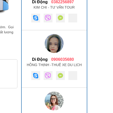
Di Động
0382256897
KIM CHI - TƯ VẤN TOUR
sớm. Gọi
hất lượng
Di Động
0906035680
HỒNG THỊNH -THUÊ XE DU LỊCH