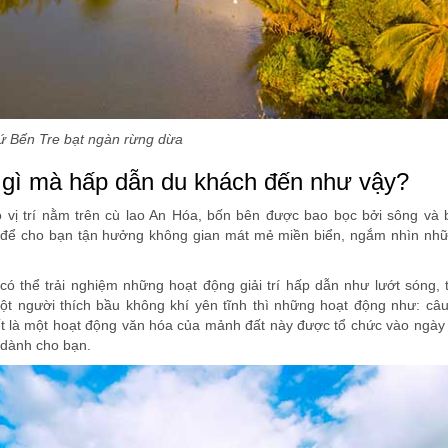
ứ Bến Tre bạt ngàn rừng dừa
ó gì mà hấp dẫn du khách đến như vậy?
 vị trí nằm trên cù lao An Hóa, bốn bên được bao bọc bởi sông và b
 để cho bạn tận hưởng không gian mát mẻ miền biển, ngắm nhìn nh
có thể trải nghiệm những hoạt động giải trí hấp dẫn như lướt sóng, 
t người thích bầu không khí yên tĩnh thì những hoạt động như: câu
t là một hoạt động văn hóa của mảnh đất này được tổ chức vào ngày
i dành cho bạn.