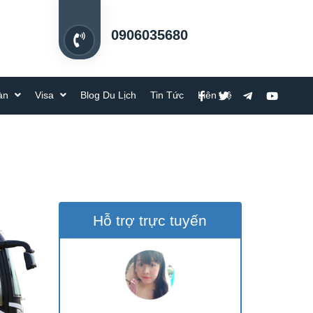
0906035680
oàn
Visa
Blog Du Lịch
Tin Tức
Liên Hệ
Hỗ trợ trực tuyến