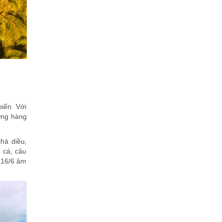
iển. Với
ững hàng
thả diều,
 cá, câu
 16/6 âm