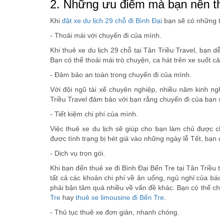
2. Những ưu điểm mà bạn nên thu
Khi
đặt xe du lịch 29 chỗ đi Bình Đại
bạn sẽ có những tr
- Thoải mái với chuyến đi của mình.
Khi thuê xe du lịch 29 chỗ tại Tân Triều Travel, bạ
Bạn có thể thoải mái trò chuyện, ca hát trên xe suố
- Đảm bảo an toàn trong chuyến đi của mình.
Với đội ngũ tài xế chuyên nghiệp, nhiều năm kinh ngh
Triều Travel đảm bảo với bạn rằng chuyến đi của bạn s
- Tiết kiệm chi phí của mình.
Việc thuê xe du lịch sẽ giúp cho bạn làm chủ được c
được tình trạng bị hét giá vào những ngày lễ Tết, bạn
- Dịch vụ trọn gói.
Khi bạn đến thuê xe đi Bình Đại Bến Tre tại Tân Triều
tất cả các khoản chi phí về ăn uống, ngủ nghỉ của b
phải bận tâm quá nhiều về vấn đề khác. Bạn có thể c
Tre
hay
thuê xe limousine đi Bến Tre
.
- Thủ tục thuê xe đơn giản, nhanh chóng.