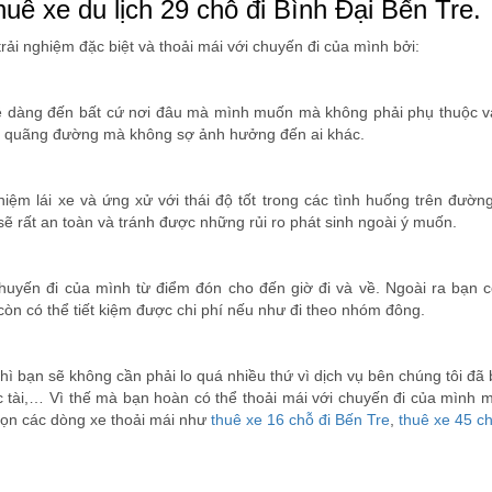
ê xe du lịch 29 chỗ đi Bình Đại Bến Tre.
ải nghiệm đặc biệt và thoải mái với chuyến đi của mình bởi:
n dễ dàng đến bất cứ nơi đâu mà mình muốn mà không phải phụ thuộc v
t cả quãng đường mà không sợ ảnh hưởng đến ai khác.
iệm lái xe và ứng xử với thái độ tốt trong các tình huống trên đườn
ẽ rất an toàn và tránh được những rủi ro phát sinh ngoài ý muốn.
huyến đi của mình từ điểm đón cho đến giờ đi và về. Ngoài ra bạn c
 còn có thể tiết kiệm được chi phí nếu như đi theo nhóm đông.
 thì bạn sẽ không cần phải lo quá nhiều thứ vì dịch vụ bên chúng tôi đ
ác tài,… Vì thế mà bạn hoàn có thể thoải mái với chuyến đi của mình
họn các dòng xe thoải mái như
thuê xe 16 chỗ đi Bến Tre
,
thuê xe 45 c