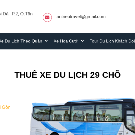
 Dài, P.2, Q.Tân
tantrieutravel@gmail.com
Xe Du Lịch Theo Quận
Xe Hoa Cưới
Tour Du Lịch Khách Đ
THUÊ XE DU LỊCH 29 CHỖ
ài Gòn