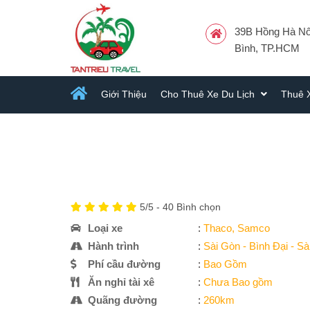
39B Hồng Hà Nối
Bình, TP.HCM
Giới Thiệu
Cho Thuê Xe Du Lịch
Thuê 
5
/5 -
40
Bình chọn
Loại xe
:
Thaco, Samco
Hành trình
:
Sài Gòn - Bình Đại - S
Phí cầu đường
:
Bao Gồm
Ăn nghỉ tài xê
:
Chưa Bao gồm
Quãng đường
:
260km