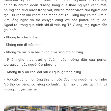
Điểm đặc biệt và thu hút nhất của cung đường trekking Tà Giang
chính là những đoạn đường băng qua thảo nguyên xanh mát,
những con suối nước trong vắt, những mảnh vườn của người dân
tộc. Du khách khi khám phá mảnh đất Tà Giang này có thể vừa đi
vừa lắng nghe và trò chuyện cùng với các porter/ tourguide.
Ngoài ra, trong quá trình khi đi trekking Tà Giang, mọi người cần
ghi nhớ:
- Không tự ý tách đoàn.
- Không nên đi một mình.
- Không xả rác bừa bãi, giữ gìn vệ sinh môi trường.
- Phải nghe theo trưởng đoàn hoặc hướng dẫn của porter,
tourguide hoặc người địa phương.
- Không tự ý ăn các loại rau củ quả lạ trong rừng.
- Và cuối cùng, nơi rừng thiêng nước độc, mọi người nên ghi nhớ
“có thờ có tiêng, có kiêng có lành”, tránh nói chuyện tâm linh và
những chuyện xui rủi.