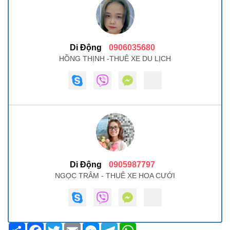
Di Động
0906035680
HỒNG THỊNH -THUÊ XE DU LỊCH
Di Động
0905987797
NGỌC TRÂM - THUÊ XE HOA CƯỚI
Share
Facebook
Twitter
Email
Messenger
Telegram
WhatsApp