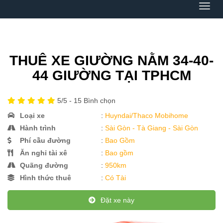
Menu
THUÊ XE GIƯỜNG NẰM 34-40-
44 GIƯỜNG TẠI TPHCM
5
/5 -
15
Bình chọn
Loại xe
:
Huyndai/Thaco Mobihome
Hành trình
:
Sài Gòn - Tà Giang - Sài Gòn
Phí cầu đường
:
Bao Gồm
Ăn nghỉ tài xê
:
Bao gồm
Quãng đường
:
950km
Hình thức thuê
:
Có Tài
Đặt xe này