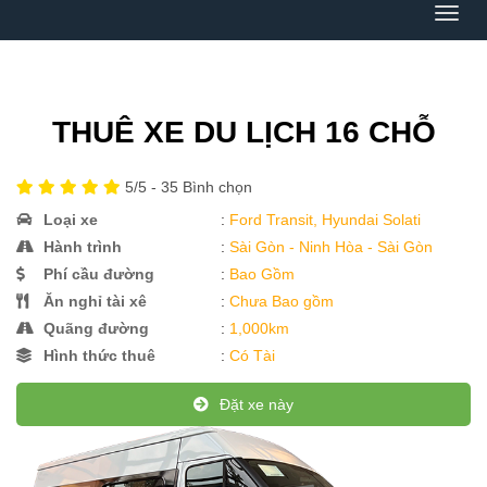
Menu
THUÊ XE DU LỊCH 16 CHỖ
5
/5 -
35
Bình chọn
Loại xe
:
Ford Transit, Hyundai Solati
Hành trình
:
Sài Gòn - Ninh Hòa - Sài Gòn
Phí cầu đường
:
Bao Gồm
Ăn nghỉ tài xê
:
Chưa Bao gồm
Quãng đường
:
1,000km
Hình thức thuê
:
Có Tài
Đặt xe này