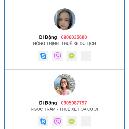
Di Động
0906035680
HỒNG THỊNH -THUÊ XE DU LỊCH
Di Động
0905987797
NGỌC TRÂM - THUÊ XE HOA CƯỚI