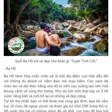
Suối Ba Hồ với vẻ đẹp chả khác gì "Tuyệt Tình Cốc"
- Ba Hồ
Ba Hồ Ninh Hòa chắc chắn sẽ là một địa điểm cực hấp dẫn đối
với những du khách có niềm đam mê mạo hiểm. Các vách đá
cheo leo và dải thác trắng xóa đổ từ trên cao xuống tạo nên một
khung cảnh vô cùng thơ mộng. Khu du lịch sinh thái này có 3 hồ
nước riêng biệt và mỗi hồ lại có những vẻ đẹp riêng.
Tại hồ thứ nhất, bạn có thể thoải mái cùng gia đình, bạn bè cắm
trại, tổ chức dã ngoại, picnic và tham gia trò chơi Cliff Jump thú vị.
Hồ nước thứ hai có những mỏm đá gồ ghề, cực hợp để bạn trải