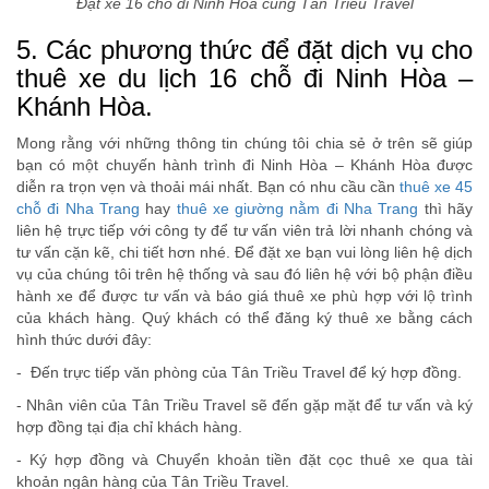
Đặt xe 16 chỗ đi Ninh Hòa cùng Tân Triều Travel
5. Các phương thức để đặt dịch vụ cho
thuê xe du lịch 16 chỗ đi Ninh Hòa –
Khánh Hòa.
Mong rằng với những thông tin chúng tôi chia sẻ ở trên sẽ giúp
bạn có một chuyến hành trình đi Ninh Hòa – Khánh Hòa được
diễn ra trọn vẹn và thoải mái nhất. Bạn có nhu cầu cần
thuê xe 45
chỗ đi Nha Trang
hay
thuê xe giường nằm đi Nha Trang
thì hãy
liên hệ trực tiếp với công ty để tư vấn viên trả lời nhanh chóng và
tư vấn cặn kẽ, chi tiết hơn nhé. Để đặt xe bạn vui lòng liên hệ dịch
vụ của chúng tôi trên hệ thống và sau đó liên hệ với bộ phận điều
hành xe để được tư vấn và báo giá thuê xe phù hợp với lộ trình
của khách hàng. Quý khách có thể đăng ký thuê xe bằng cách
hình thức dưới đây:
- Đến trực tiếp văn phòng của Tân Triều Travel để ký hợp đồng.
- Nhân viên của Tân Triều Travel sẽ đến gặp mặt để tư vấn và ký
hợp đồng tại địa chỉ khách hàng.
- Ký hợp đồng và Chuyển khoản tiền đặt cọc thuê xe qua tài
khoản ngân hàng của Tân Triều Travel.