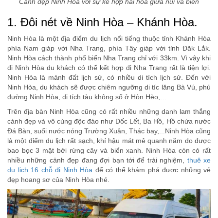
Cảnh đẹp Ninh Hòa với sự kế hợp hài hòa giữa núi và biển
1. Đôi nét về Ninh Hòa – Khánh Hòa.
Ninh Hòa là một địa điểm du lịch nổi tiếng thuộc tỉnh Khánh Hòa
phía Nam giáp với Nha Trang, phía Tây giáp với tỉnh Đăk Lắk.
Ninh Hòa cách thành phố biển Nha Trang chỉ với 33km. Vì vậy khi
đi Ninh Hòa du khách có thể kết hợp đi Nha Trang rất là tiện lợi.
Ninh Hòa là mảnh đất lịch sử, có nhiều di tích lịch sử. Đến với
Ninh Hòa, du khách sẽ được chiêm ngưỡng di tíc lăng Bà Vú, phủ
đường Ninh Hòa, di tích tàu không số ở Hòn Hèo,…
Trên địa bàn Ninh Hòa cũng có rất nhiều những danh lam thắng
cảnh đẹp và vô cùng độc đáo như Dốc Lết, Ba Hồ, Hồ chứa nước
Đá Bàn, suối nước nóng Trường Xuân, Thác bay,...Ninh Hòa cũng
là một điểm du lịch rất sạch, khí hậu mát mẻ quanh năm do được
bao bọc 3 mặt bởi rừng cây và biển xanh. Ninh Hòa còn có rất
nhiều những cảnh đẹp đang đợi bạn tới để trải nghiệm,
thuê xe
du lịch 16 chỗ đi Ninh Hòa
để có thể khám phá được những vẻ
đẹp hoang sơ của Ninh Hòa nhé.