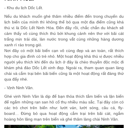
- Khu du lịch Dốc Lết.
Nếu du khách muốn ghé thăm nhiều điểm đến trong chuyến du
lịch biển của mình thì không thể bỏ qua một địa điểm cũng khá
thú vị là Dốc Lết Ninh Hòa. Đến đây rồi, chắc chắn du khách sẽ
cảm thấy vô cùng thích thú bởi khung cảnh nên thơ với bãi cát
trắng mịn trải dài, làn nước trong vắt cùng những hàng dương
xanh rì rào trong gió.
Nơi đây có một bãi biển cạn vô cùng đẹp và an toàn, rất thích
hợp cho gia đình có trẻ nhỏ. Một hoạt động khá thú vị được nhiều
người yêu thích khi đến du lịch ở đây là chèo thuyền độc mộc đi
khám phá đảo Dốc Lết xinh đẹp. Ngoài ra, tham quan quan làng
chài và cắm trại bên bãi biển cũng là một hoạt động rất đáng thử
qua đấy nhé.
- Vịnh Ninh Vân.
Ghé vịnh Ninh Vân là dịp để bạn thỏa thích tắm biển và lặn biển
để ngắm những rạn san hô cổ thụ nhiều màu sắc. Tại đây còn có
các trò chơi trên biển như: lướt ván, lướt sóng, câu cá, fly-
board… Đừng bỏ qua hoạt động cắm trại trên bãi cát, ngắm
hoàng hôn lãng mạn trên biển và ghé thăm làng chài Ninh Vân.