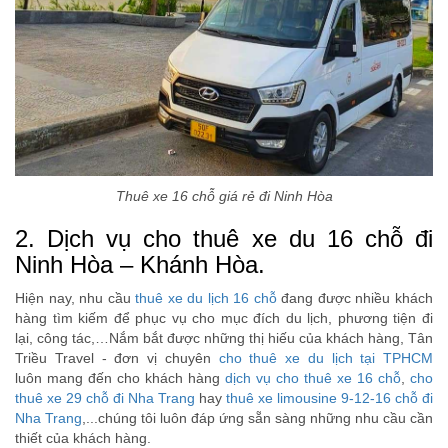
Thuê xe 16 chỗ giá rẻ đi Ninh Hòa
2. Dịch vụ cho thuê xe du 16 chỗ đi
Ninh Hòa – Khánh Hòa.
Hiện nay, nhu cầu
thuê xe du lịch 16 chỗ
đang được nhiều khách
hàng tìm kiếm để phục vụ cho mục đích du lịch, phương tiện đi
lại, công tác,…Nắm bắt được những thị hiếu của khách hàng, Tân
Triều Travel - đơn vị chuyên
cho thuê xe du lịch tại TPHCM
luôn mang đến cho khách hàng
dịch vụ cho thuê xe 16 chỗ
,
cho
thuê xe 29 chỗ đi Nha Trang
hay
thuê xe limousine 9-12-16 chỗ đi
Nha Trang
,...chúng tôi luôn đáp ứng sẵn sàng những nhu cầu cần
thiết của khách hàng.