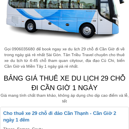
Gọi 0906035680 để book ngay xe du lịch 29 chỗ đi Cần Giờ đi về
trong ngày giá rẻ nhất Sài Gòn. Tân Triều Travel chuyên cho thuê
xe du lịch từ 4-45 chỗ tham quan citytour, địa đạo Củ Chi, biển
Cần Giờ và Miền Tây 1 ngày giá rẻ nhất.
BẢNG GIÁ THUÊ XE DU LỊCH 29 CHỖ
ĐI CẦN GIỜ 1 NGÀY
Giá mang tính chất tham khảo, không áp dụng cho dịp cao điểm và lễ,
tết
Cho thuê xe 29 chỗ đi đảo Cần Thạnh - Cần Giờ 2
ngày 1 đêm
Thaco, Samco, Couty