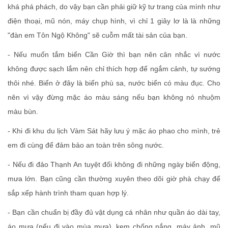
khá phá phách, do vậy bạn cần phải giữ kỹ tư trang của mình như
điện thoại, mũ nón, máy chụp hình, vì chỉ 1 giây lơ là là những
"đàn em Tôn Ngộ Không" sẽ cuỗm mất tài sản của bạn.
- Nếu muốn tắm biển Cần Giờ thì bạn nên cân nhắc vì nước
không được sạch lắm nên chỉ thích hợp để ngắm cảnh, tự sướng
thôi nhé. Biển ở đây là biển phù sa, nước biển có màu đục. Cho
nên vì vậy đừng mặc áo màu sáng nếu bạn không nó nhuộm
màu bùn.
- Khi đi khu du lịch Vàm Sát hãy lưu ý mặc áo phao cho mình, trẻ
em đi cùng để đảm bảo an toàn trên sông nước.
- Nếu đi đảo Thạnh An tuyệt đối không đi những ngày biển động,
mưa lớn. Bạn cũng cần thường xuyên theo dõi giờ phà chạy để
sắp xếp hành trình tham quan hợp lý.
- Bạn cần chuẩn bị đầy đủ vật dụng cá nhân như quần áo dài tay,
áo mưa (nếu đi vào mùa mưa), kem chống nắng, máy ảnh, mũ