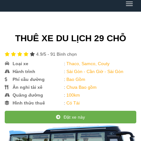
Menu
THUÊ XE DU LỊCH 29 CHỖ
4.9
/5 -
91
Bình chọn
Loại xe
:
Thaco, Samco, Couty
Hành trình
:
Sài Gòn - Cần Giờ - Sài Gòn
Phí cầu đường
:
Bao Gồm
Ăn nghỉ tài xê
:
Chưa Bao gồm
Quãng đường
:
100km
Hình thức thuê
:
Có Tài
Đặt xe này