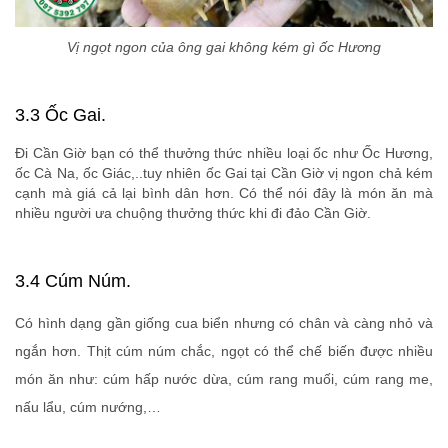
Vị ngọt ngon của ông gai không kém gì ốc Hương
3.3 Ốc Gai.
Đi Cần Giờ bạn có thể thưởng thức nhiều loại ốc như Ốc Hương,
ốc Cà Na, ốc Giác,..tuy nhiên ốc Gai tại Cần Giờ vị ngon chả kém
cạnh mà giá cả lại bình dân hơn. Có thể nói đây là món ăn mà
nhiều người ưa chuộng thưởng thức khi đi đảo Cần Giờ.
3.4 Cúm Núm.
Có hình dạng gần giống cua biển nhưng có chân và càng nhỏ và
ngắn hơn. Thịt cúm núm chắc, ngọt có thể chế biến được nhiều
món ăn như: cúm hấp nước dừa, cúm rang muối, cúm rang me,
nấu lẩu, cúm nướng,…