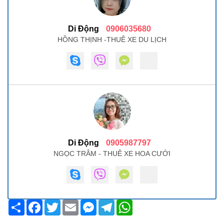
Di Động
0906035680
HỒNG THỊNH -THUÊ XE DU LỊCH
Di Động
0905987797
NGỌC TRÂM - THUÊ XE HOA CƯỚI
Share
Facebook
Twitter
Email
Messenger
Telegram
WhatsApp