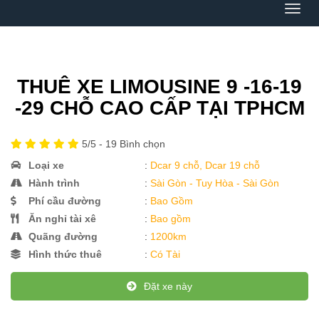
Menu
THUÊ XE LIMOUSINE 9 -16-19
-29 CHỖ CAO CẤP TẠI TPHCM
5
/5 -
19
Bình chọn
Loại xe
:
Dcar 9 chỗ, Dcar 19 chỗ
Hành trình
:
Sài Gòn - Tuy Hòa - Sài Gòn
Phí cầu đường
:
Bao Gồm
Ăn nghỉ tài xê
:
Bao gồm
Quãng đường
:
1200km
Hình thức thuê
:
Có Tài
Đặt xe này