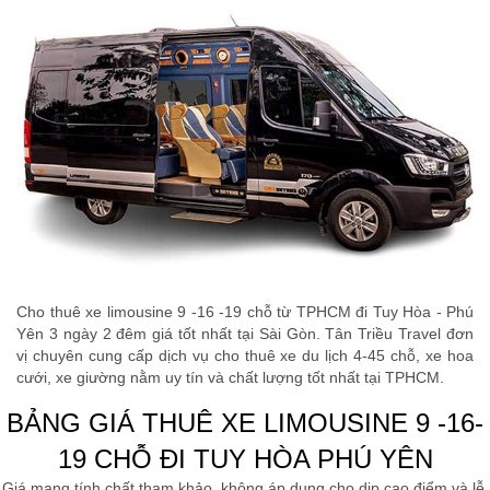
Cho thuê xe limousine 9 -16 -19 chỗ từ TPHCM đi Tuy Hòa - Phú
Yên 3 ngày 2 đêm giá tốt nhất tại Sài Gòn. Tân Triều Travel đơn
vị chuyên cung cấp dịch vụ cho thuê xe du lịch 4-45 chỗ, xe hoa
cưới, xe giường nằm uy tín và chất lượng tốt nhất tại TPHCM.
BẢNG GIÁ THUÊ XE LIMOUSINE 9 -16-
19 CHỖ ĐI TUY HÒA PHÚ YÊN
Giá mang tính chất tham khảo, không áp dụng cho dịp cao điểm và lễ,