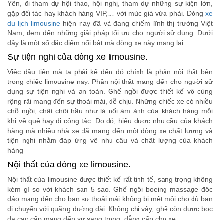
Yên, đi tham dự hội thảo, hội nghị, tham dự những sự kiện lớn,
gặp đối tác hay khách hàng VIP,… với mức giá vừa phải. Dòng
xe
du lịch limousine
hiện nay đã và đang chiếm lĩnh thị trường Việt
Nam, đem đến những giải pháp tối ưu cho người sử dụng. Dưới
đây là một số đặc điểm nổi bật mà dòng xe này mang lại.
Sự tiện nghi của dòng xe limousine.
Việc đầu tiên mà ta phải kể đến đó chính là phần nội thất bên
trong chiếc limousine này. Phần nội thất mang đến cho người sử
dụng sự tiện nghi và an toàn. Ghế ngồi được thiết kế vô cùng
rộng rãi mang đến sự thoải mái, dễ chịu. Những chiếc xe có nhiều
chỗ ngồi, chật chội hầu như là nổi ám ảnh của khách hàng mỗi
khi về quê hay đi công tác. Do đó, hiểu được nhu cầu của khách
hàng mà nhiều nhà xe đã mang đến một dòng xe chất lượng và
tiện nghi nhằm đáp ứng về nhu cầu và chất lượng của khách
hàng
Nội thất của dòng xe limousine.
Nội thất của limousine được thiết kế rất tinh tế, sang trọng không
kém gì so với khách sạn 5 sao. Ghế ngồi boeing massage độc
đáo mang đến cho bạn sự thoải mái không bị mệt mỏi cho dù bạn
di chuyển với quãng đường dài. Không chỉ vậy, ghế còn được bọc
da cao cấp mang đến sự sang trọng, đẳng cấp cho xe.