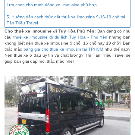
Lựa chọn cho mình dòng xe limousine phù hợp
5. Hướng dẫn cách thức đặt thuê xe limousine 9-16-19 chỗ tại
Tân Triều Travel
Cho thuê xe limousine đi Tuy Hòa Phú Yên:
Bạn đang có nhu
cầu
thuê xe limousine đi du lịch Tuy Hòa - Phú Yên
nhưng bạn
không biết nên thuê xe limousine 9 chỗ, 16 chỗ hay 19 chỗ? Bạn
thắc mắc
bảng giá cho thuê xe limousin tại TPHCM
như thế nào?
Nên thuê xe ở đâu uy tín và chất lượng? Thì Tân Triều Travel sẽ
giúp bạn giải đáp mọi thắc mắc nhé!