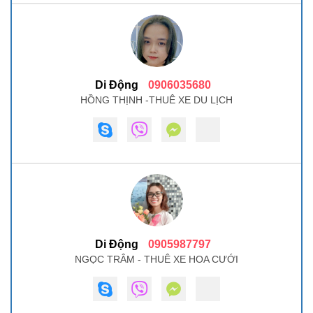
Di Động
0906035680
HỒNG THỊNH -THUÊ XE DU LỊCH
Di Động
0905987797
NGỌC TRÂM - THUÊ XE HOA CƯỚI