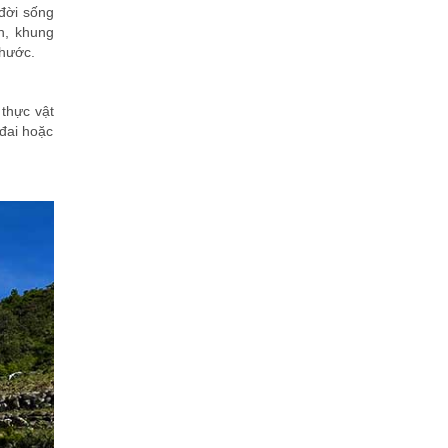
 đời sống
h, khung
Phước.
thực vật
đai hoặc