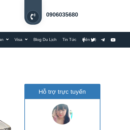
0906035680
oàn
Visa
Blog Du Lịch
Tin Tức
Liên Hệ
Hỗ trợ trực tuyến