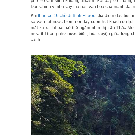
phố Hồ Chí Minh khoảng 150km. Nơi đây có tỉ lệ ngườ
Đài. Chính vì như vậy mà nền văn hóa của mảnh đất 
Khi
thuê xe 16 chỗ đi Bình Phước
, địa điểm đầu tiên
so với mặt nước biển, nơi đây cuốn hút khách du lịc
mắt xa xa thì bạn có thể ngắm nhìn thị trấn Thác Mơ
mưa thì trong như nước biển, hòa quyện giữa lưng 
cảnh.