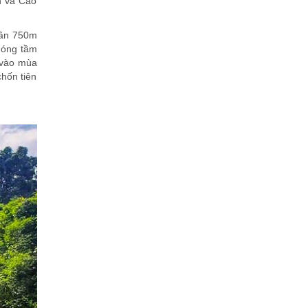
h và Cao
gần 750m
hóng tầm
 vào mùa
hốn tiên