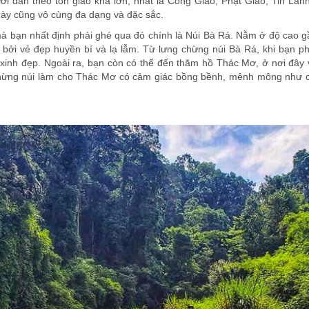
i dân theo tôn giáo khá lớn, nhất là Công Giáo, Phật Giáo, Tin Làn
này cũng vô cùng đa dạng và đặc sắc.
 mà bạn nhất định phải ghé qua đó chính là Núi Bà Rá. Nằm ở độ cao 
h bởi vẻ đẹp huyền bí và lạ lẫm. Từ lưng chừng núi Bà Rá, khi bạn p
 xinh đẹp. Ngoài ra, bạn còn có thể đến thăm hồ Thác Mơ, ở nơi đây
chừng núi làm cho Thác Mơ có cảm giác bồng bềnh, mênh mông như c