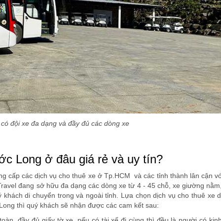
 có đội xe đa dạng và đầy đủ các dòng xe
ớc Long ở đâu giá rẻ và uy tín?
ng cấp các dịch vụ cho thuê xe ở Tp.HCM và các tỉnh thành lân cận vớ
 Travel đang sở hữu đa dạng các dòng xe từ 4 - 45 chỗ, xe giường nằm
 khách di chuyển trong và ngoài tỉnh. Lựa chọn dịch vụ cho thuê xe du
c Long thì quý khách sẽ nhận được các cam kết sau:
àn, đầy đủ giấy tờ xe, nếu có tài xế đi cùng thì đều là người có ki