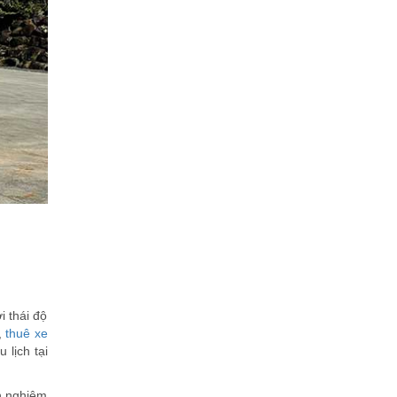
i thái độ
,
thuê xe
 lịch tại
nh nghiệm