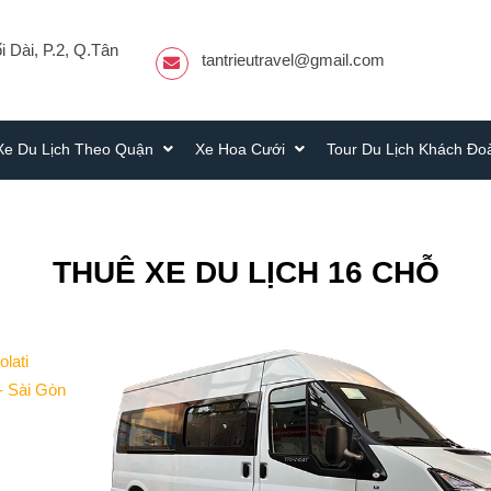
 Dài, P.2, Q.Tân
tantrieutravel@gmail.com
Xe Du Lịch Theo Quận
Xe Hoa Cưới
Tour Du Lịch Khách Đ
THUÊ XE DU LỊCH 16 CHỖ
olati
- Sài Gòn