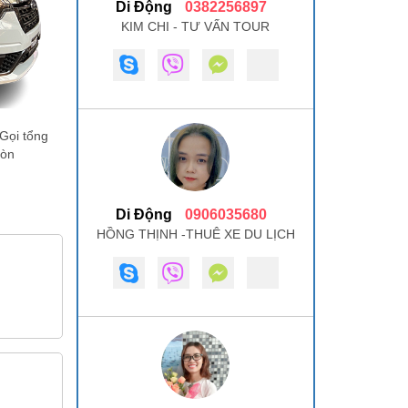
Di Động
0382256897
KIM CHI - TƯ VẤN TOUR
Gọi tổng
Gòn
Di Động
0906035680
HỒNG THỊNH -THUÊ XE DU LỊCH