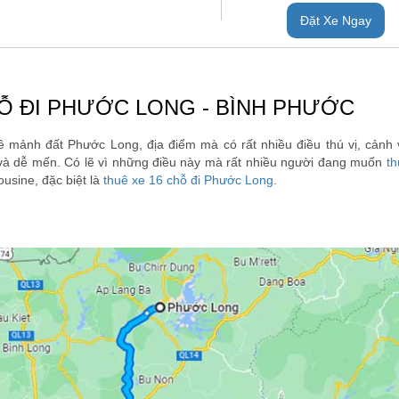
Đặt Xe Ngay
Ỗ ĐI PHƯỚC LONG - BÌNH PHƯỚC
ề mảnh đất Phước Long, địa điểm mà có rất nhiều điều thú vị, cảnh v
n và dễ mến. Có lẽ vì những điều này mà rất nhiều người đang muốn
th
mousine, đặc biệt là
thuê xe 16 chỗ đi Phước Long
.