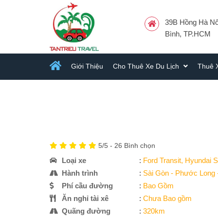
39B Hồng Hà Nối
Bình, TP.HCM
Giới Thiệu
Cho Thuê Xe Du Lịch
Thuê 
5
/5 -
26
Bình chọn
Loại xe
:
Ford Transit, Hyundai S
Hành trình
:
Sài Gòn - Phước Long 
Phí cầu đường
:
Bao Gồm
Ăn nghỉ tài xê
:
Chưa Bao gồm
Quãng đường
:
320km