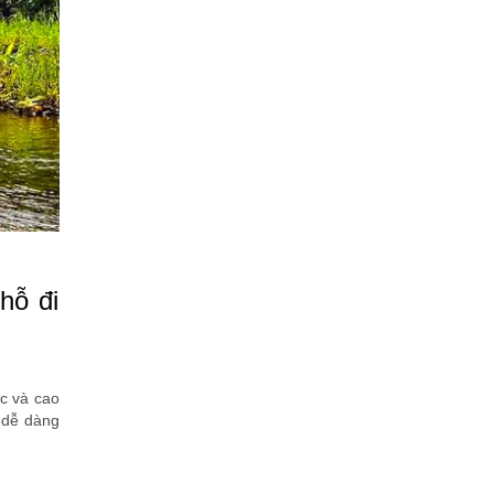
hỗ đi
c và cao
n dễ dàng