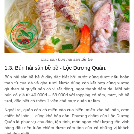
Đặc sản bún hải sản Bề Bề
1.3. Bún hải sản bề bề - Lộc Dương Quán.
Bún hải sản bề bề ở đây đặc biệt bởi nước dùng được nấu hoàn
toàn từ cua đá và ghẹ tươi. Nước dùng còn kết hợp cùng xương
gà theo bí quyết nên có vị rất riêng, ngọt thanh đậm đà. Mỗi bát
bún có giá từ 40.000đ – 69.000đ với topping có tôm, mực, bề bề
tươi, đặc biệt có thêm 1 viên chả mực quán tự làm.
Ngoài ra, quán còn có miến xào cua biển, miến xào hải sản, cơm
chiên hải sản… cũng khá hấp dẫn. Phương châm của Lộc Dương
Quán là phục vụ chu đáo, tận tình, món ngon chất lượng tôn vinh
hàng đầu nên luôn chiếm được cảm tình của cả những vị khách
khó tính nhất.