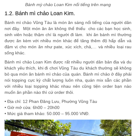
Bánh mỳ chảo Loan Kim nổi tiếng trên mạng
1.2. Bánh mì chảo Loan Kim.
Bánh mì chảo Vũng Tàu là món ăn sáng nổi tiếng của người dân
nơi đây. Một món ăn ăn không thể thiếu cho các bạn học sinh,
sinh viên hoặc thậm chí là người đi làm. khi ăn bánh mì thường
được ăn kèm với nhiều món khác để tăng thêm độ hấp dẫn và
đậm vị cho món ăn như pate, xúc xích, chả,… và nhiều loại rau
sống khác.
Bánh mì chảo Loan Kim được rất nhiều người dân bản địa và du
khách yêu thích, khi đi chơi Vũng Tàu du khách thường sẽ không
bỏ qua món ăn bánh mì chảo của quán. Bánh mì chảo ở đây phải
nói topping cực kỳ chất lượng luôn nha, quán mix sẵn các phần
với nhiều loại topping khác nhau nên cũng tiện order bạn nào
muốn ăn phần nào thì cứ order thôi.
• Địa chỉ: 12 Phan Đăng Lưu, Phường Vũng Tàu
• Giờ mở cửa: 6h00 – 20h00
• Mức giá tham khảo: 50.000 – 95.000 VNĐ.