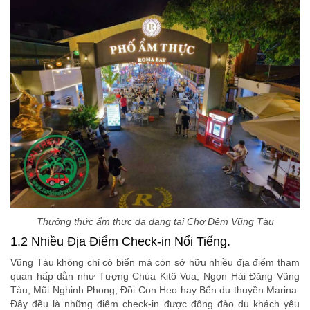
Thưởng thức ẩm thực đa dạng tại Chợ Đêm Vũng Tàu
1.2 Nhiều Địa Điểm Check-in Nổi Tiếng.
Vũng Tàu không chỉ có biển mà còn sở hữu nhiều địa điểm tham
quan hấp dẫn như Tượng Chúa Kitô Vua, Ngọn Hải Đăng Vũng
Tàu, Mũi Nghinh Phong, Đồi Con Heo hay Bến du thuyền Marina.
Đây đều là những điểm check-in được đông đảo du khách yêu