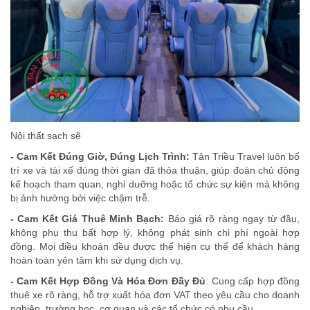
Nội thất sạch sẽ
- Cam Kết Đúng Giờ, Đúng Lịch Trình:
Tân Triều Travel luôn bố
trí xe và tài xế đúng thời gian đã thỏa thuận, giúp đoàn chủ động
kế hoạch tham quan, nghỉ dưỡng hoặc tổ chức sự kiện mà không
bị ảnh hưởng bởi việc chậm trễ.
- Cam Kết Giá Thuê Minh Bạch:
Báo giá rõ ràng ngay từ đầu,
không phụ thu bất hợp lý, không phát sinh chi phí ngoài hợp
đồng. Mọi điều khoản đều được thể hiện cụ thể để khách hàng
hoàn toàn yên tâm khi sử dụng dịch vụ.
- Cam Kết Hợp Đồng Và Hóa Đơn Đầy Đủ
: Cung cấp hợp đồng
thuê xe rõ ràng, hỗ trợ xuất hóa đơn VAT theo yêu cầu cho doanh
nghiệp, trường học, cơ quan và các tổ chức có nhu cầu.