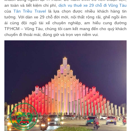
an toàn và tiết kiệm chi phí,
dịch vụ thuê xe 29 chỗ đi Vũng Tàu
của
Tân Triều Travel
là lựa chọn được nhiều khách hàng tin
tưởng. Với dàn xe 29 chỗ đời mới, nội thất rộng rãi, ghế ngồi êm
ái cùng đội ngũ tài xế chuyên nghiệp, am hiểu cung đường
TP.HCM – Vũng Tàu, chúng tôi cam kết mang đến cho quý khách
chuyến đi thoải mái, đúng giờ và trọn vẹn niềm vui.