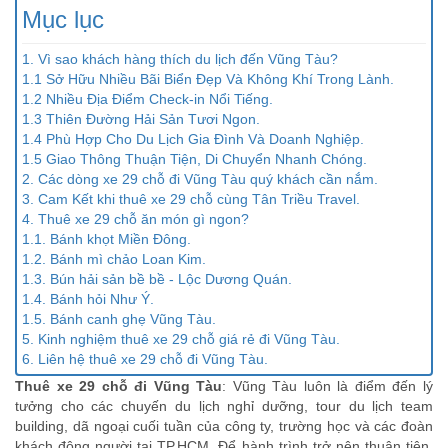
Mục lục
1. Vì sao khách hàng thích du lịch đến Vũng Tàu?
1.1 Sở Hữu Nhiều Bãi Biển Đẹp Và Không Khí Trong Lành.
1.2 Nhiều Địa Điểm Check-in Nổi Tiếng.
1.3 Thiên Đường Hải Sản Tươi Ngon.
1.4 Phù Hợp Cho Du Lịch Gia Đình Và Doanh Nghiệp.
1.5 Giao Thông Thuận Tiện, Di Chuyển Nhanh Chóng.
2. Các dòng xe 29 chỗ đi Vũng Tàu quý khách cần nắm.
3. Cam Kết khi thuê xe 29 chỗ cùng Tân Triều Travel.
4. Thuê xe 29 chỗ ăn món gì ngon?
1.1. Bánh khọt Miền Đông.
1.2. Bánh mì chảo Loan Kim.
1.3. Bún hải sản bề bề - Lộc Dương Quán.
1.4. Bánh hỏi Như Ý.
1.5. Bánh canh ghẹ Vũng Tàu.
5. Kinh nghiệm thuê xe 29 chỗ giá rẻ đi Vũng Tàu.
6. Liên hệ thuê xe 29 chỗ đi Vũng Tàu.
Thuê xe 29 chỗ đi Vũng Tàu
: Vũng Tàu luôn là điểm đến lý
tưởng cho các chuyến du lịch nghỉ dưỡng, tour du lịch team
building, dã ngoại cuối tuần của công ty, trường học và các đoàn
khách đông người tại TP.HCM. Để hành trình trở nên thuận tiện,