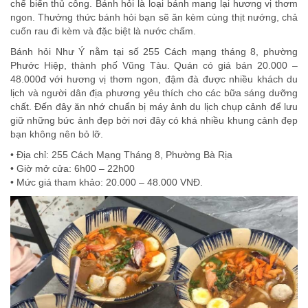
chế biến thủ công. Bánh hỏi là loại bánh mang lại hương vị thơm
ngon. Thưởng thức bánh hỏi bạn sẽ ăn kèm cùng thịt nướng, chả
cuốn rau đi kèm và đặc biệt là nước chấm.
Bánh hỏi Như Ý nằm tại số 255 Cách mạng tháng 8, phường
Phước Hiệp, thành phố Vũng Tàu. Quán có giá bán 20.000 –
48.000đ với hương vị thơm ngon, đậm đà được nhiều khách du
lịch và người dân địa phương yêu thích cho các bữa sáng dưỡng
chất. Đến đây ăn nhớ chuẩn bị máy ảnh du lịch chụp cảnh để lưu
giữ những bức ảnh đẹp bởi nơi đây có khá nhiều khung cảnh đẹp
bạn không nên bỏ lỡ.
• Địa chỉ: 255 Cách Mạng Tháng 8, Phường Bà Rịa
• Giờ mở cửa: 6h00 – 22h00
• Mức giá tham khảo: 20.000 – 48.000 VNĐ.