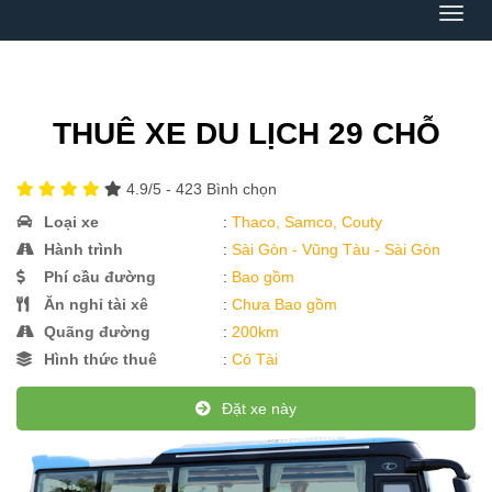
Menu
THUÊ XE DU LỊCH 29 CHỖ
4.9
/5 -
423
Bình chọn
Loại xe
:
Thaco, Samco, Couty
Hành trình
:
Sài Gòn - Vũng Tàu - Sài Gòn
Phí cầu đường
:
Bao gồm
Ăn nghỉ tài xê
:
Chưa Bao gồm
Quãng đường
:
200km
Hình thức thuê
:
Có Tài
Đặt xe này