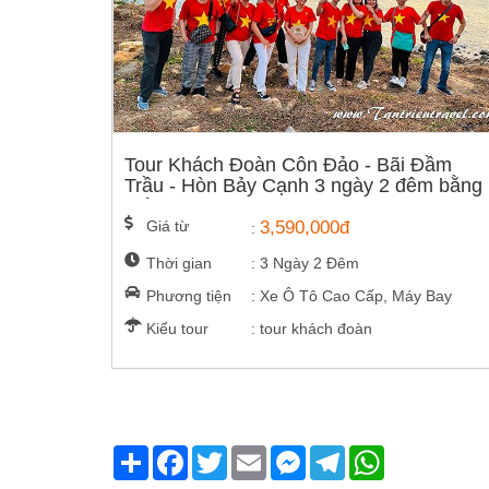
Tour Khách Đoàn Côn Đảo - Bãi Đầm
Trầu - Hòn Bảy Cạnh 3 ngày 2 đêm bằng
máy bay
Giá từ
3,590,000đ
:
Thời gian
: 3 Ngày 2 Đêm
Phương tiện
: Xe Ô Tô Cao Cấp, Máy Bay
Kiểu tour
: tour khách đoàn
Share
Facebook
Twitter
Email
Messenger
Telegram
WhatsApp