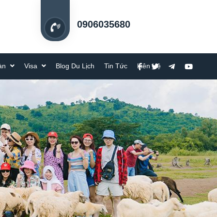
0906035680
oàn
Visa
Blog Du Lịch
Tin Tức
Liên Hệ