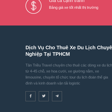
Giá cả cạnh tranh
Bảng giá xe tốt nhất thị trường
Dịch Vụ Cho Thuê Xe Du Lịch Chuy
Nghiệp Tại TPHCM
Tân Triều Travel chuyên cho thuê các dòng xe du lịc
từ 4-45 chỗ, xe hoa cưới, xe giường nằm, xe
limousine, chuyên tổ chức tour du lịch đoàn thể gia
đình và kinh doanh vận tải logistic