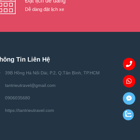
Đặt lịch dễ dàng
Dễ dàng đặt lịch xe
hông Tin Liên Hệ
39B Hồng Hà Nối Dài, P.2, Q.Tân Bình, TP.HCM
tantrieutravel@gmail.com
0906035680
https://tantrieutravel.com