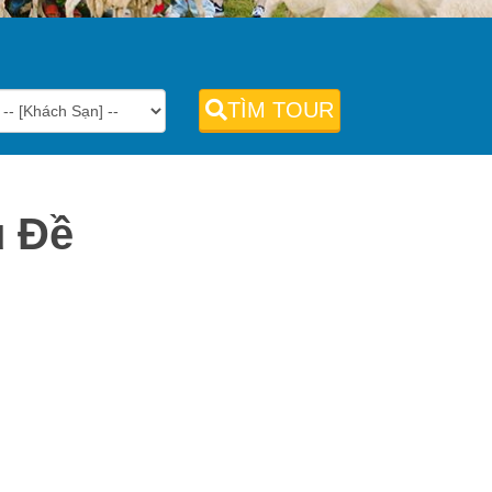
TÌM TOUR
ủ Đề