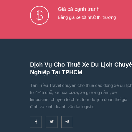
Giá cả cạnh tranh
Bảng giá xe tốt nhất thị trường
Dịch Vụ Cho Thuê Xe Du Lịch Chuy
Nghiệp Tại TPHCM
Tân Triều Travel chuyên cho thuê các dòng xe du lịc
từ 4-45 chỗ, xe hoa cưới, xe giường nằm, xe
limousine, chuyên tổ chức tour du lịch đoàn thể gia
đình và kinh doanh vận tải logistic