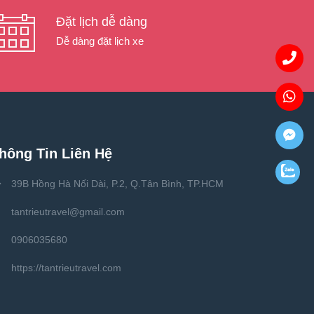
Đặt lịch dễ dàng
Dễ dàng đặt lịch xe
hông Tin Liên Hệ
39B Hồng Hà Nối Dài, P.2, Q.Tân Bình, TP.HCM
tantrieutravel@gmail.com
0906035680
https://tantrieutravel.com