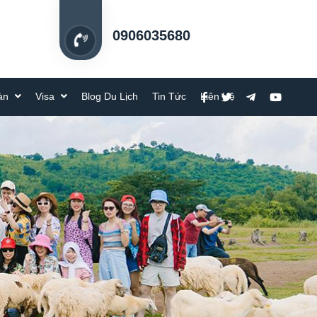
0906035680
oàn
Visa
Blog Du Lịch
Tin Tức
Liên Hệ