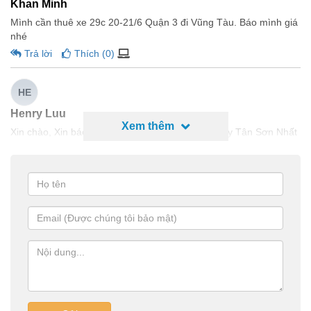
Khan Minh
Mình cần thuê xe 29c 20-21/6 Quận 3 đi Vũng Tàu. Báo mình giá
nhé
Trả lời
Thích (
0
)
HE
Henry Luu
Xem thêm
Xin chào, Xin báo giá thuê xe 16 chỗ rước sân bay Tân Sơn Nhất
về khu Land mark 81.
Trả lời
Thích (
6
)