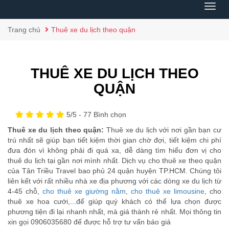
Menu
Trang chủ
Thuê xe du lịch theo quận
THUÊ XE DU LỊCH THEO
QUẬN
5
/5 -
77
Bình chọn
Thuê xe du lịch theo quận:
Thuê xe du lịch với nơi gần bạn cư
trú nhất sẽ giúp bạn tiết kiệm thời gian chờ đợi, tiết kiệm chi phí
đưa đón vì không phải đi quá xa, dễ dàng tìm hiểu đơn vị cho
thuê du lịch tại gần nơi mình nhất. Dịch vụ cho thuê xe theo quận
của Tân Triều Travel bao phủ 24 quận huyện TP.HCM. Chúng tôi
liên kết với rất nhiều nhà xe địa phương với các dòng xe du lịch từ
4-45 chỗ,
cho thuê xe giường nằm
,
cho thuê xe limousine
, cho
thuê xe hoa cưới,...để giúp quý khách có thể lựa chọn được
phương tiện đi lại nhanh nhất, mà giá thành rẻ nhất. Mọi thông tin
xin gọi 0906035680 để được hỗ trợ tư vấn báo giá