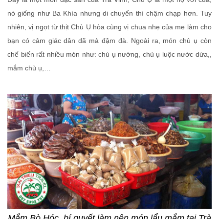
nó giống như Ba Khía nhưng di chuyển thì chậm chạp hơn. Tuy
nhiên, vị ngọt từ thịt Chù Ụ hòa cùng vị chua nhẹ của me làm cho
bạn có cảm giác dân dã mà đậm đà. Ngoài ra, món chù ụ còn
chế biến rất nhiều món như: chù ụ nướng, chù ụ luộc nước dừa,,
mắm chù ụ,…
Mắm Bò Hóc, bí quyết làm nên món lẩu mắm tại Trà