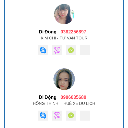
Di Động
0382256897
KIM CHI - TƯ VẤN TOUR
Di Động
0906035680
HỒNG THỊNH -THUÊ XE DU LỊCH