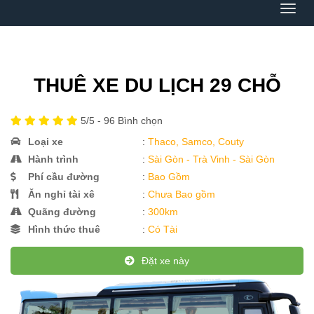
Menu
THUÊ XE DU LỊCH 29 CHỖ
5
/5 -
96
Bình chọn
Loại xe
:
Thaco, Samco, Couty
Hành trình
:
Sài Gòn - Trà Vinh - Sài Gòn
Phí cầu đường
:
Bao Gồm
Ăn nghỉ tài xê
:
Chưa Bao gồm
Quãng đường
:
300km
Hình thức thuê
:
Có Tài
Đặt xe này