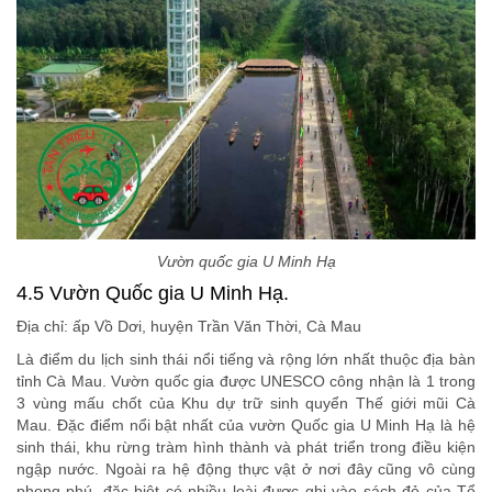
Vườn quốc gia U Minh Hạ
4.5 Vườn Quốc gia U Minh Hạ.
Địa chỉ: ấp Vồ Dơi, huyện Trần Văn Thời, Cà Mau
Là điểm du lịch sinh thái nổi tiếng và rộng lớn nhất thuộc địa bàn
tỉnh Cà Mau. Vườn quốc gia được UNESCO công nhận là 1 trong
3 vùng mấu chốt của Khu dự trữ sinh quyển Thế giới mũi Cà
Mau. Đặc điểm nổi bật nhất của vườn Quốc gia U Minh Hạ là hệ
sinh thái, khu rừng tràm hình thành và phát triển trong điều kiện
ngập nước. Ngoài ra hệ động thực vật ở nơi đây cũng vô cùng
phong phú, đặc biệt có nhiều loài được ghi vào sách đỏ của Tổ