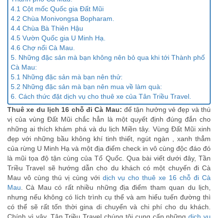
4.1 Cột mốc Quốc gia Đất Mũi
4.2 Chùa Monivongsa Bopharam.
4.4 Chùa Bà Thiên Hậu
4.5 Vườn Quốc gia U Minh Hạ.
4.6 Chợ nổi Cà Mau.
5. Những đặc sản mà bạn không nên bỏ qua khi tới Thành phố
Cà Mau:
5.1 Những đặc sản mà bạn nên thử:
5.2 Những đặc sản mà bạn nên mua về làm quà:
6. Cách thức đặt dịch vụ cho thuê xe của Tân Triều Travel.
Thuê xe du lịch 16 chỗ đi Cà Mau:
để tận hưởng vẻ đẹp và thú
vị của vùng Đất Mũi chắc hẳn là một quyết định đúng đắn cho
những ai thích khám phá và du lịch Miền tây. Vùng Đất Mũi xinh
đẹp với những bầu không khí tinh thiết, ngút ngàn , xanh thẳm
của rừng U Minh Hạ và một địa điểm check in vô cùng độc đáo đó
là mũi tọa độ tận cùng của Tổ Quốc. Qua bài viết dưới đây, Tần
Triều Travel sẽ hướng dẫn cho du khách có một chuyến đi Cà
Mau vô cùng thú vị cùng với
dịch vụ cho thuê xe 16 chỗ đi Cà
Mau
. Cà Mau có rất nhiều những địa điểm tham quan du lịch,
nhưng nếu không có lích trình cụ thể và am hiểu tuến đường thì
có thể sẽ rất tốn thời gina di chuyển và chi phí cho du khách.
Chính vì vậy, Tân Triều Travel chúng tôi cung cấp những
dịch vụ