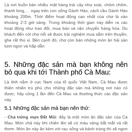
Là nơi buồn bán nhiều mặt hàng trái cây như xoài, chôm chôm,
thanh long,… ngay trên con sống Gành Hào, cách cầu Gành Hào
khoảng 200m. Thời điểm hoạt động cao nhất của chợ là vào
khoảng 2-3 giờ sáng. Trong khoảng thời gian này diễn ra các
hoạt động như trao đổi, mua bán và vận chuyển hàng hóa. Du
khách đến cới chợ nổi sẽ được trải nghiệm mua sắm trên thuyền,
ghe rất thú vị. Bên cạnh đó, chợ còn bán những món ăn hải sản
tươi ngon và hấp dẫn.
5. Những đặc sản mà bạn không nên
bỏ qua khi tới Thành phố Cà Mau:
Là tỉnh nằm ở cực Nam của tổ quốc Việt Nam, Cà Mau được
thiên nhiên trù phú cho những đặc sản mà không nơi nào có
được, hãy cũng 1 lần đến Cà Mau và thưởng thức các đặc sản
này
5.1 Những đặc sản mà bạn nên thử:
-
Chả trứng mực Đất Mũi
: đây là một món ăn đặc sản của Cà
Mau. Món chả này khi chiên lên sẽ có màu vàng bắt mắt và rất
thơm. Món ăn này ăn kèm với rau sống và bánh tráng thì sẽ ngon