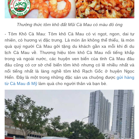
Thưởng thức tôm khô đất Mũi Cà Mau có màu đỏ óng
- Tôm Khô Cà Mau: Tôm khô Cà Mau có vị ngọt, ngon, dai tự
nhiên, có hương vị đặc trưng. Là món ăn không thể thiếu, là món
quà quý người Cà Mau gởi tặng du khách gần xa mỗi khi đi du
lịch Cà Mau về. Thương hiệu tôm khô Cà Mau nổi tiếng khắp
trong và ngoài nước, các huyện ven biển của tỉnh Cà Mau đâu
đâu cũng có cơ sở chế biến tôm khô nhưng có lẽ nhiều nhất và
nổi tiếng nhất là làng nghề tôm khô Rạch Gốc ở huyện Ngọc
Hiển. Đây là một trong những đặc sản ưa chuộng được
gửi hàng
từ Cà Mau đi Mỹ
làm quà cho người thân và bạn bè.