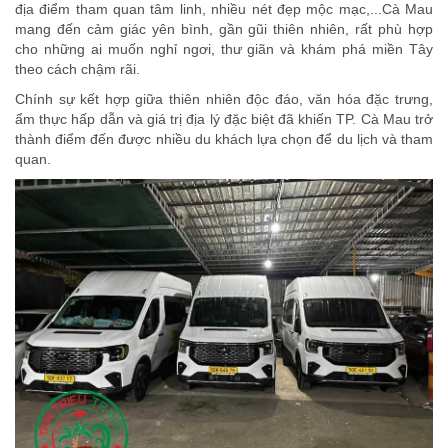
địa điểm tham quan tâm linh, nhiều nét đẹp mộc mạc,...Cà Mau
mang đến cảm giác yên bình, gần gũi thiên nhiên, rất phù hợp
cho những ai muốn nghỉ ngơi, thư giãn và khám phá miền Tây
theo cách chậm rãi.
Chính sự kết hợp giữa thiên nhiên độc đáo, văn hóa đặc trưng,
ẩm thực hấp dẫn và giá trị địa lý đặc biệt đã khiến TP. Cà Mau trở
thành điểm đến được nhiều du khách lựa chọn để du lịch và tham
quan.