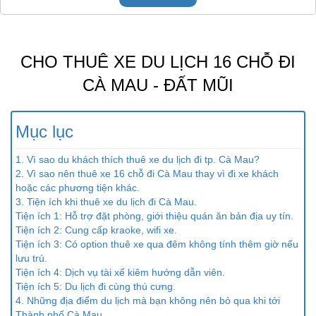
CHO THUÊ XE DU LỊCH 16 CHỖ ĐI
CÀ MAU - ĐẤT MŨI
Mục lục
1. Vì sao du khách thích thuê xe du lịch đi tp. Cà Mau?
2. Vì sao nên thuê xe 16 chỗ đi Cà Mau thay vì đi xe khách
hoặc các phương tiện khác.
3. Tiện ích khi thuê xe du lịch đi Cà Mau.
Tiện ích 1: Hỗ trợ đặt phòng, giới thiệu quán ăn bản địa uy tín.
Tiện ích 2: Cung cấp kraoke, wifi xe.
Tiện ích 3: Có option thuê xe qua đêm không tính thêm giờ nếu
lưu trú.
Tiện ích 4: Dịch vụ tài xế kiêm hướng dẫn viên.
Tiện ích 5: Du lịch đi cùng thú cưng.
4. Những địa điểm du lịch mà bạn không nên bỏ qua khi tới
Thành phố Cà Mau.