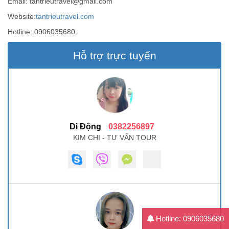
Email:
tantrieutravel@gmail.com
Website:
tantrieutravel.com
Hotline: 0906035680.
Hỗ trợ trực tuyến
Di Động
0382256897
KIM CHI - TƯ VẤN TOUR
Hotline: 0906035680