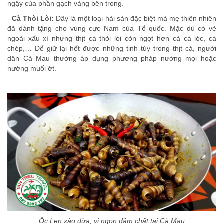
ngậy của phần gạch vàng bên trong.
-
Cà Thòi Lòi:
Đây là một loại hải sản đặc biệt mà mẹ thiên nhiên
đã dành tặng cho vùng cực Nam của Tổ quốc. Mặc dù có vẻ
ngoài xấu xí nhưng thịt cá thòi lòi còn ngọt hơn cả cá lóc, cá
chép,… Để giữ lại hết được những tinh túy trong thịt cá, người
dân Cà Mau thường áp dụng phương pháp nướng mọi hoặc
nướng muối ớt.
Ốc Len xào dừa, vị ngon đậm chất tại Cà Mau