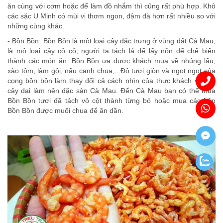
ăn cùng với cơm hoặc để làm đồ nhắm thì cũng rất phù hợp. Khô
các sặc U Minh có mùi vị thơm ngon, đậm đà hơn rất nhiều so với
những cùng khác.
- Bồn Bồn: Bồn Bồn là một loại cây đặc trưng ở vùng đất Cà Mau,
là mộ loại cây cỏ cỏ, người ta tách lá để lấy nõn để chế biến
thành các món ăn. Bồn Bồn ưa được khách mua về nhúng lẩu,
xào tôm, làm gỏi, nấu canh chua,...Độ tươi giòn và ngọt ngọt của
cọng bồn bồn làm thay đổi cả cách nhìn của thực khách về loại
cây dại làm nên đặc sản Cà Mau. Đến Cà Mau bạn có thể mua
Bồn Bồn tươi đã tách vỏ cột thành từng bó hoặc mua các hộp
Bồn Bồn được muối chua để ăn dần.