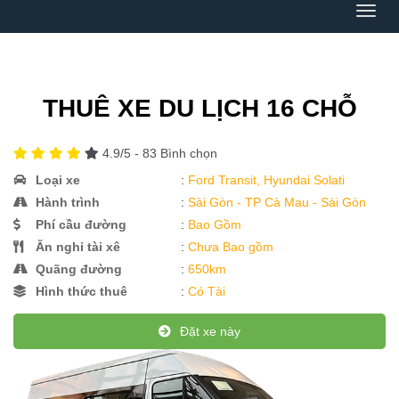
Menu
THUÊ XE DU LỊCH 16 CHỖ
4.9
/5 -
83
Bình chọn
Loại xe
:
Ford Transit, Hyundai Solati
Hành trình
:
Sài Gòn - TP Cà Mau - Sài Gòn
Phí cầu đường
:
Bao Gồm
Ăn nghỉ tài xê
:
Chưa Bao gồm
Quãng đường
:
650km
Hình thức thuê
:
Có Tài
Đặt xe này