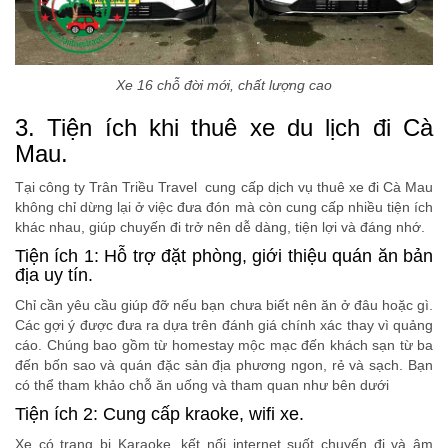
Xe 16 chỗ đời mới, chất lượng cao
3. Tiện ích khi thuê xe du lịch đi Cà
Mau.
Tại công ty Trân Triều Travel cung cấp dịch vụ thuê xe đi Cà Mau
không chỉ dừng lại ở việc đưa đón mà còn cung cấp nhiều tiện ích
khác nhau, giúp chuyến đi trở nên dễ dàng, tiện lợi và đáng nhớ.
Tiện ích 1: Hỗ trợ đặt phòng, giới thiệu quán ăn bản
địa uy tín.
Chỉ cần yêu cầu giúp đỡ nếu bạn chưa biết nên ăn ở đâu hoặc gì.
Các gợi ý được đưa ra dựa trên đánh giá chính xác thay vì quảng
cáo. Chúng bao gồm từ homestay mộc mạc đến khách sạn từ ba
đến bốn sao và quán đặc sản địa phương ngon, rẻ và sạch. Bạn
có thể tham khảo chỗ ăn uống và tham quan như bên dưới
Tiện ích 2: Cung cấp kraoke, wifi xe.
Xe có trang bị Karaoke, kết nối internet suốt chuyến đi và âm