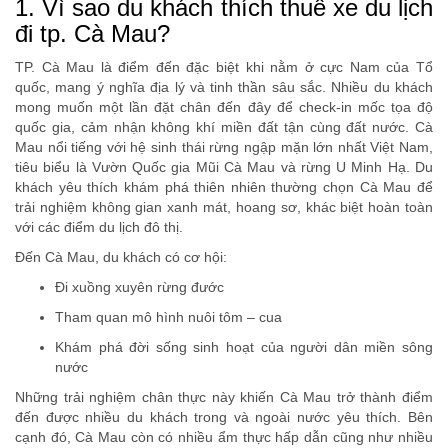
1. Vì sao du khách thích thuê xe du lịch
đi tp. Cà Mau?
TP. Cà Mau là điểm đến đặc biệt khi nằm ở cực Nam của Tổ
quốc, mang ý nghĩa địa lý và tinh thần sâu sắc. Nhiều du khách
mong muốn một lần đặt chân đến đây để check-in mốc tọa độ
quốc gia, cảm nhận không khí miền đất tận cùng đất nước. Cà
Mau nổi tiếng với hệ sinh thái rừng ngập mặn lớn nhất Việt Nam,
tiêu biểu là Vườn Quốc gia Mũi Cà Mau và rừng U Minh Hạ. Du
khách yêu thích khám phá thiên nhiên thường chọn Cà Mau để
trải nghiệm không gian xanh mát, hoang sơ, khác biệt hoàn toàn
với các điểm du lịch đô thị.
Đến Cà Mau, du khách có cơ hội:
Đi xuồng xuyên rừng đước
Tham quan mô hình nuôi tôm – cua
Khám phá đời sống sinh hoạt của người dân miền sông
nước
Những trải nghiệm chân thực này khiến Cà Mau trở thành điểm
đến được nhiều du khách trong và ngoài nước yêu thích. Bên
cạnh đó, Cà Mau còn có nhiều ẩm thực hấp dẫn cũng như nhiều