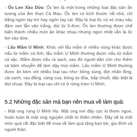
-
Ốc Len Xào Dừa
: Ốc len là một trong những loại đặc sản ấn
tượng của ẩm thực Cà Mau. Ốc len có kích thước rất nhỏ, chỉ
bằng ngón tay trỏ hay ngón tay cái. Đây là loại ốc có vỏ màu nâu
đậm xen lẫn vân trắng, dài từ 3-4cm. Ốc len thường được chế
biến thành nhiều món ăn khác nhau nhưng ngon nhất vẫn là ốc
len xào dừa.
-
Lẩu Mắm U Minh
: Khác với lẩu mắm ở nhiều vùng khác được
nấu từ mắm cá linh, lẩu mắm U Minh thường được nấu từ mắm
cá sặc. Mắm được nấu rả sạch, sau đó người dân còn cho thêm
xả băm nhuyễn để làm dậy mùi mắm. Lẩu mắm U Minh thường
được ăn kèm với nhiều loại rau như: bông súng, đọt nhãn lồng,
cải xanh, rau đắng, càng cua, bông so đũa, bắp chuối, đặc biệt là
đọt choại. Đây là loại rau chỉ có ở rừng tràm U Minh.
5.2 Những đặc sản mà bạn nên mua về làm quà:
- Mật ong rừng U Minh Hạ: Mật ong nơi đây cực kì thơm ngon,
hoàn toàn là mật ong nguyên chất từ thiên nhiên. Đây sẽ là một
món quà rất đặc biệt để mua về làm quà tặng bạn bè, gia đình và
người thân.