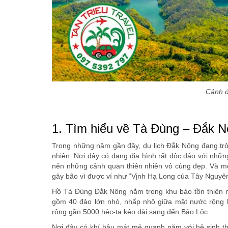
Cảnh đ
1. Tìm hiểu về Tà Đùng – Đắk N
Trong những năm gần đây, du lịch Đắk Nông đang t
nhiên. Nơi đây có dạng địa hình rất độc đáo với nhữn
nên những cảnh quan thiên nhiên vô cùng đẹp. Và một
gây bão vì được ví như “Vịnh Hạ Long của Tây Nguyên
Hồ Tà Đùng Đắk Nông nằm trong khu bảo tồn thiên 
gồm 40 đảo lớn nhỏ, nhấp nhô giữa mặt nước rộng lớ
rộng gần 5000 héc-ta kéo dài sang đến Bảo Lộc.
Nơi đây có khí hậu mát mẻ quanh năm với hệ sinh th