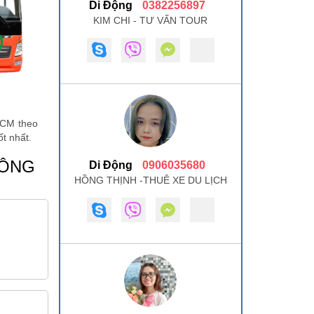
Di Động
0382256897
KIM CHI - TƯ VẤN TOUR
HCM theo
t nhất.
NÔNG
Di Động
0906035680
HỒNG THỊNH -THUÊ XE DU LỊCH