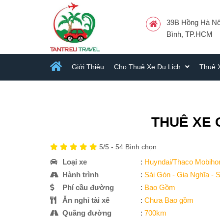
39B Hồng Hà Nối
Bình, TP.HCM
Giới Thiệu
Cho Thuê Xe Du Lịch
Thuê 
THUÊ XE 
5
/5 -
54
Bình chọn
Loại xe
:
Huyndai/Thaco Mobih
Hành trình
:
Sài Gòn - Gia Nghĩa - 
Phí cầu đường
:
Bao Gồm
Ăn nghỉ tài xê
:
Chưa Bao gồm
Quãng đường
:
700km