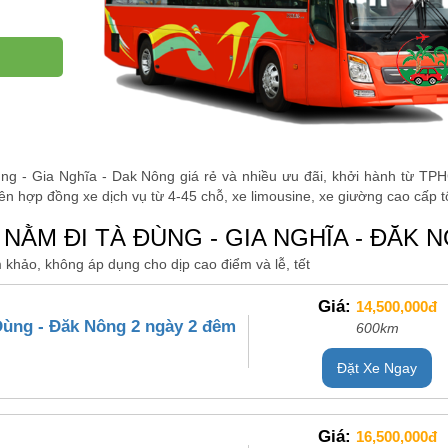
ng - Gia Nghĩa - Dak Nông giá rẻ và nhiều ưu đãi, khởi hành từ TP
n hợp đồng xe dịch vụ từ 4-45 chỗ, xe limousine, xe giường cao cấp tố
NẰM ĐI TÀ ĐÙNG - GIA NGHĨA - ĐĂK 
 khảo, không áp dụng cho dịp cao điểm và lễ, tết
Giá:
14,500,000đ
Đùng - Đăk Nông 2 ngày 2 đêm
600km
Đặt Xe Ngay
Giá:
16,500,000đ