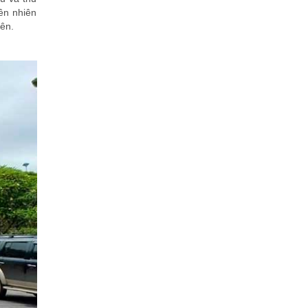
ên nhiên
ên.