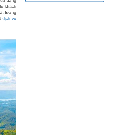
 đa dạng
du khách
hất lượng
về
dịch vụ