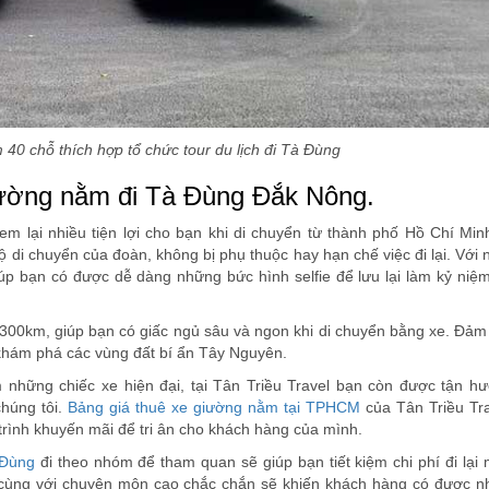
40 chỗ thích hợp tổ chức tour du lịch đi Tà Đùng
giường nằm đi Tà Đùng Đắk Nông.
 lại nhiều tiện lợi cho bạn khi di chuyển từ thành phố Hồ Chí Min
 di chuyển của đoàn, không bị phụ thuộc hay hạn chế việc đi lại. Với
úp bạn có được dễ dàng những bức hình selfie để lưu lại làm kỷ niệm
300km, giúp bạn có giấc ngủ sâu và ngon khi di chuyển bằng xe. Đảm
nh khám phá các vùng đất bí ẩn Tây Nguyên.
 những chiếc xe hiện đại, tại Tân Triều Travel bạn còn được tận h
chúng tôi.
Bảng giá thuê xe giường nằm tại TPHCM
của Tân Triều Tra
rình khuyến mãi để tri ân cho khách hàng của mình.
 Đùng
đi theo nhóm để tham quan sẽ giúp bạn tiết kiệm chi phí đi lại
p cùng với chuyên môn cao chắc chắn sẽ khiến khách hàng có được nh