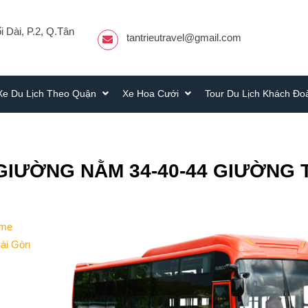
 Dài, P.2, Q.Tân
tantrieutravel@gmail.com
Xe Du Lịch Theo Quận
Xe Hoa Cưới
Tour Du Lịch Khách Đ
GIƯỜNG NẰM 34-40-44 GIƯỜNG 
ome
Sài Gòn