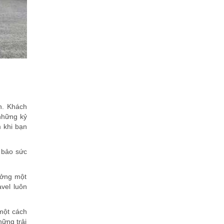
h. Khách
 những kỷ
 khi bạn
 bảo sức
ưởng một
vel luôn
 một cách
ững trải