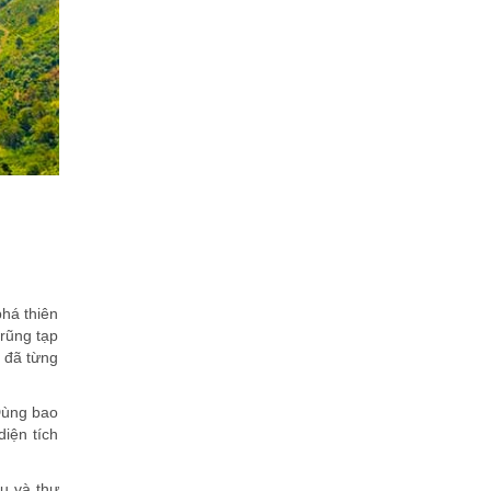
há thiên
trũng tạp
 đã từng
Đùng bao
iện tích
u và thư