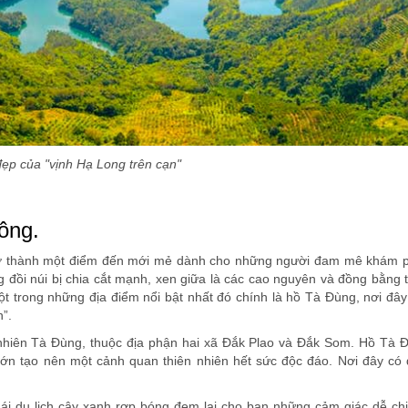
ẹp của "vịnh Hạ Long trên cạn"
ông.
rở thành một điểm đến mới mẻ dành cho những người đam mê khám p
g đồi núi bị chia cắt mạnh, xen giữa là các cao nguyên và đồng bằng 
 trong những địa điểm nổi bật nhất đó chính là hồ Tà Đùng, nơi đây
”.
nhiên Tà Đùng, thuộc địa phận hai xã Đắk Plao và Đắk Som. Hồ Tà 
n tạo nên một cảnh quan thiên nhiên hết sức độc đáo. Nơi đây có d
ái du lịch cây xanh rợp bóng đem lại cho bạn những cảm giác dễ chị