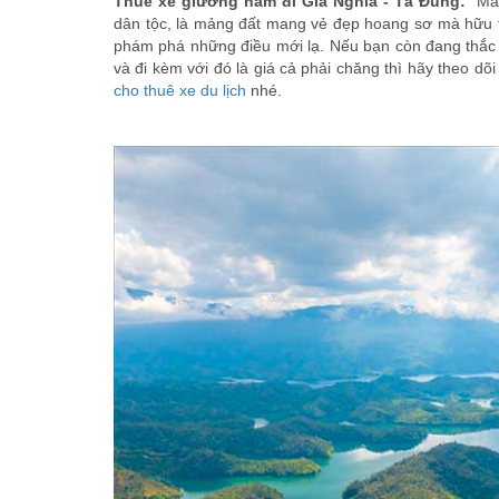
Thuê xe giường nằm đi Gia Nghĩa - Tà Đùng:
Mảnh
dân tộc, là mảng đất mang vẻ đẹp hoang sơ mà hữu t
phám phá những điều mới lạ. Nếu bạn còn đang thắc
và đi kèm với đó là giá cả phải chăng thì hãy theo dõi
cho thuê xe du lịch
nhé.