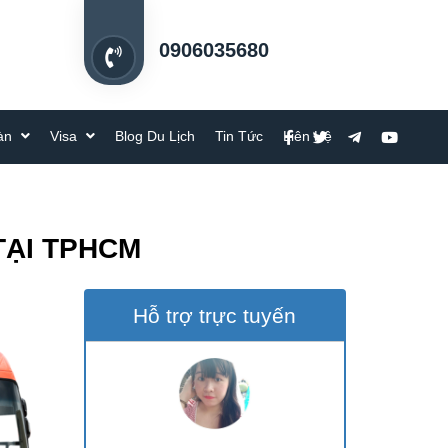
0906035680
oàn
Visa
Blog Du Lịch
Tin Tức
Liên Hệ
TẠI TPHCM
Hỗ trợ trực tuyến