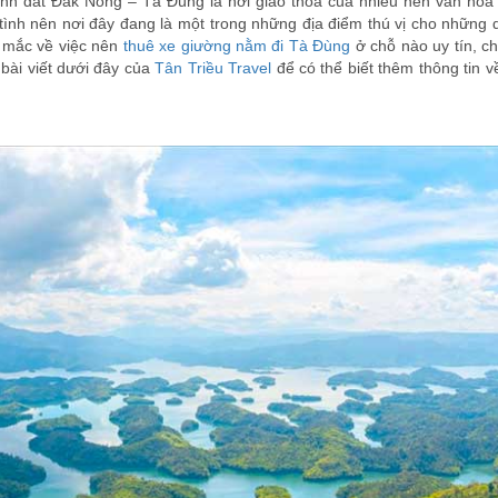
 đất Đắk Nông – Tà Đùng là nơi giao thoa của nhiều nền văn hóa
ình nên nơi đây đang là một trong những địa điểm thú vị cho những 
 mắc về việc nên
thuê xe giường nằm đi Tà Đùng
ở chỗ nào uy tín, c
 bài viết dưới đây của
Tân Triều Travel
để có thể biết thêm thông tin 