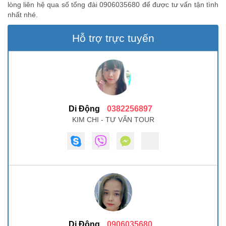
lòng liên hệ qua số tổng đài 0906035680 để được tư vấn tận tình
nhất nhé.
Hỗ trợ trực tuyến
Di Động
0382256897
KIM CHI - TƯ VẤN TOUR
Di Động
0906035680