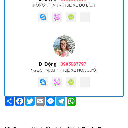
HỒNG THỊNH -THUÊ XE DU LỊCH
Di Động
0905987797
NGỌC TRÂM - THUÊ XE HOA CƯỚI
Share
Facebook
Twitter
Email
Messenger
Telegram
WhatsApp