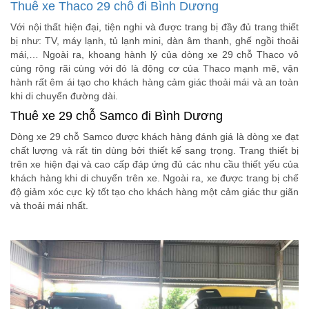
Thuê xe Thaco 29 chỗ đi Bình Dương
Với nội thất hiện đại, tiện nghi và được trang bị đầy đủ trang thiết
bị như: TV, máy lạnh, tủ lạnh mini, dàn âm thanh, ghế ngồi thoải
mái,… Ngoài ra, khoang hành lý của dòng xe 29 chỗ Thaco vô
cùng rộng rãi cùng với đó là động cơ của Thaco mạnh mẽ, vận
hành rất êm ái tạo cho khách hàng cảm giác thoải mái và an toàn
khi di chuyển đường dài.
Thuê xe 29 chỗ Samco đi Bình Dương
Dòng xe 29 chỗ Samco được khách hàng đánh giá là dòng xe đạt
chất lượng và rất tin dùng bởi thiết kế sang trọng. Trang thiết bị
trên xe hiện đại và cao cấp đáp ứng đủ các nhu cầu thiết yếu của
khách hàng khi di chuyển trên xe. Ngoài ra, xe được trang bị chế
độ giảm xóc cực kỳ tốt tạo cho khách hàng một cảm giác thư giãn
và thoải mái nhất.