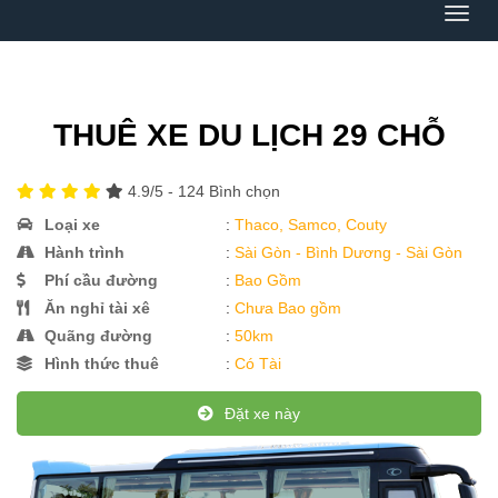
Menu
THUÊ XE DU LỊCH 29 CHỖ
4.9
/5 -
124
Bình chọn
Loại xe
:
Thaco, Samco, Couty
Hành trình
:
Sài Gòn - Bình Dương - Sài Gòn
Phí cầu đường
:
Bao Gồm
Ăn nghỉ tài xê
:
Chưa Bao gồm
Quãng đường
:
50km
Hình thức thuê
:
Có Tài
Đặt xe này