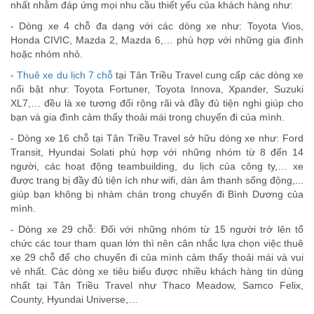
nhất nhằm đáp ứng mọi nhu cầu thiết yếu của khách hàng như:
- Dòng xe 4 chỗ đa dạng với các dòng xe như: Toyota Vios,
Honda CIVIC, Mazda 2, Mazda 6,… phù hợp với những gia đình
hoặc nhóm nhỏ.
-
Thuê xe du lịch 7 chỗ
tại Tân Triều Travel cung cấp các dòng xe
nổi bật như: Toyota Fortuner, Toyota Innova, Xpander, Suzuki
XL7,… đều là xe tương đối rộng rãi và đầy đủ tiện nghi giúp cho
bạn và gia đình cảm thấy thoải mái trong chuyến đi của mình.
- Dòng xe 16 chỗ tại Tân Triều Travel sở hữu dòng xe như: Ford
Transit, Hyundai Solati phù hợp với những nhóm từ 8 đến 14
người, các hoạt động teambuilding, du lịch của công ty,… xe
được trang bị đầy đủ tiện ích như wifi, dàn âm thanh sống động,...
giúp bạn không bị nhàm chán trong chuyến đi Bình Dương của
mình.
- Dòng xe 29 chỗ: Đối với những nhóm từ 15 người trở lên tổ
chức các tour tham quan lớn thì nên cân nhắc lựa chọn việc thuê
xe 29 chỗ để cho chuyến đi của mình cảm thấy thoải mái và vui
vẻ nhất. Các dòng xe tiêu biểu được nhiều khách hàng tin dùng
nhất tại Tân Triều Travel như Thaco Meadow, Samco Felix,
County, Hyundai Universe,…