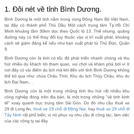
1. Đôi nét về tỉnh Bình Dương.
Bình Dương là một tỉnh nằm trong vùng Đông Nam Bộ Việt Nam,
tại đây có thành phố Thủ Dầu Một cách trung tâm Tp.Hồ Chí
Minh khoảng tầm 30km dọc theo Quốc lộ 13. Thế nhưng, quãng
đường này có thể thay đổi tùy thuộc vào vị trí xuất phát, khoảng
cách sẽ giảm đáng kể nếu như bạn xuất phát từ Thủ Đức, Quận
9.
Bình Dương còn là tỉnh có tốc độ phát triển nhanh chóng và thu
hút nhiều du khách tới tham quan, vui chơi và khám phá bởi vì ở
nơi đây có vài điểm du lịch mà khi đến với tỉnh Bình Dương không
thể bỏ qua như: chùa Châu Thới, Khu du lịch Thủy Châu, khu du
lịch Đại Nam,…
Bình Dương còn là một trong những tỉnh thu hút rất nhiều khu
công nghiệp đóng trên địa bàn, là một trong những "vệ tinh kinh
tế" xoay quanh trục trung tâm Sài Gòn. Do đó nhu cầu thuê xe
29 đi Long An,
thuê xe 29 chỗ đi Đồng Nai
, hay
thuê xe 29 chỗ đi
Tây Ninh
rất phổ biến, vì nó phục vụ nhu cầu đi công tác, làm việc
của các công ty tại đây.