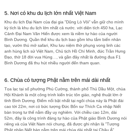
5. Nơi có khu du lịch lớn nhất Việt Nam
Khu du lịch Đại Nam của đại gia "Dũng Lò Vôi" vẫn giữ cho mình
kỳ tích là khu du lịch lớn nhất cả nước. với diện tích 450 ha, Lạc
Cảnh Đại Nam Văn Hiến được xem là niềm tự hào của người
Bình Dương. Quần thể khu du lịch bao gồm khu tắm biển nhân
tạo, vườn thú mở safari, Khu lưu niệm thờ phụng vong linh các
anh hùng lịch sử Việt Nam, Chủ tịch Hồ Chí Minh, đức Trần Hưng
Đạo, thờ 18 đời vua Hùng…, và gần đây nhất là đường đua F1
Bình Dương đã thu hút nhiều người đến tham quan.
6. Chùa có tượng Phật nằm trên mái dài nhất
Tọa lạc tại số phường Phú Cường, thành phố Thủ Dầu Một, chùa
Hội Khánh là một công trình kiến trúc tôn giáo, nghệ thuật lớn ở
tỉnh Bình Dương. Điểm nổi bật nhất tại ngôi chùa này là Phật đài
cao tới 22m, nơi có bức tượng Đức Bổn sư Thích Ca nhập Niết
bàn trong tư thế nằm đầy uy nghiêm. Với chiều cao 12m, dài
52m, đây là công trình đáng tự hào của Phật giáo Bình Dương nói
riêng và của Việt Nam nói chung, đã được ghi nhận là "Tượng
Phật nhập Niết bàn nằm trên mái chùa dài nhất tại Châu Á".