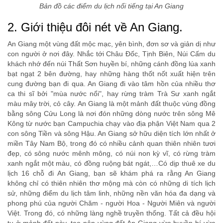
Bản đồ các điểm du lịch nổi tiếng tại An Giang
2. Giới thiệu đôi nét về An Giang.
An Giang một vùng đất mộc mạc, yên bình, đơn sơ và giản dị như
con người ở nơi đây. Nhắc tới Châu Đốc, Tịnh Biên, Núi Cấm du
khách nhớ đến núi Thất Sơn huyền bí, những cánh đồng lúa xanh
bạt ngạt 2 bên đường, hay những hàng thốt nốt xuất hiện trên
cung đường bạn đi qua. An Giang đi vào tâm hồn của nhiều thơ
ca thi sĩ bởi "mùa nước nổi", hay rừng tràm Trà Sư xanh ngắt
màu mây trời, cỏ cây. An Giang là một mảnh đất thuộc vùng đồng
bằng sông Cửu Long là nơi đón những dòng nước trên sông Mê
Kông từ nước bạn Campuchia chạy vào địa phận Việt Nam qua 2
con sông Tiền và sông Hậu. An Giang sở hữu diện tích lớn nhất ở
miền Tây Nam Bộ, trong đó có nhiều cảnh quan thiên nhiên tươi
đẹp, có sông nước mênh mông, có núi non kỳ vĩ, có rừng tràm
xanh ngắt một màu, có đồng ruộng bát ngát,…Có dịp thuê xe du
lịch 16 chỗ đi An Giang, bạn sẽ khám phá ra rằng An Giang
không chỉ có thiên nhiên thơ mộng mà còn có những di tích lịch
sử, những điểm du lịch tâm linh, những nền văn hóa đa dạng và
phong phú của người Chăm - người Hoa - Người Miên và người
Việt. Trong đó, có những làng nghề truyền thống. Tất cả đều hội