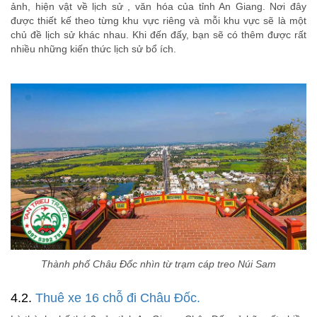
ảnh, hiện vật về lịch sử , văn hóa của tỉnh An Giang. Nơi đây
được thiết kế theo từng khu vực riêng và mỗi khu vực sẽ là một
chủ đề lịch sử khác nhau. Khi đến đấy, bạn sẽ có thêm được rất
nhiều những kiến thức lịch sử bổ ích.
Thành phố Châu Đốc nhìn từ trạm cáp treo Núi Sam
4.2.
Thuê xe 16 chỗ đi Châu Đốc.