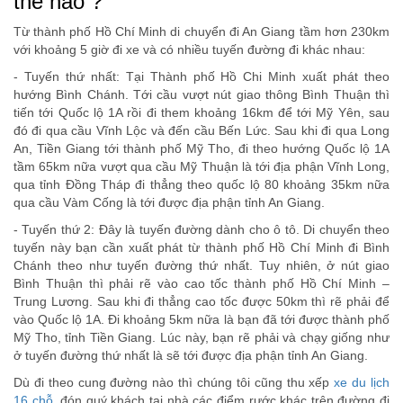
thế nào ?
Từ thành phố Hồ Chí Minh di chuyển đi An Giang tầm hơn 230km
với khoảng 5 giờ đi xe và có nhiều tuyến đường đi khác nhau:
- Tuyến thứ nhất: Tại Thành phố Hồ Chi Minh xuất phát theo
hướng Bình Chánh. Tới cầu vượt nút giao thông Bình Thuận thì
tiến tới Quốc lộ 1A rồi đi them khoảng 16km để tới Mỹ Yên, sau
đó đi qua cầu Vĩnh Lộc và đến cầu Bến Lức. Sau khi đi qua Long
An, Tiền Giang tới thành phố Mỹ Tho, đi theo hướng Quốc lộ 1A
tầm 65km nữa vượt qua cầu Mỹ Thuận là tới địa phận Vĩnh Long,
qua tỉnh Đồng Tháp đi thẳng theo quốc lộ 80 khoảng 35km nữa
qua cầu Vàm Cống là tới được địa phận tỉnh An Giang.
- Tuyến thứ 2: Đây là tuyến đường dành cho ô tô. Di chuyển theo
tuyến này bạn cần xuất phát từ thành phố Hồ Chí Minh đi Bình
Chánh theo như tuyến đường thứ nhất. Tuy nhiên, ở nút giao
Bình Thuận thì phải rẽ vào cao tốc thành phố Hồ Chí Minh –
Trung Lương. Sau khi đi thẳng cao tốc được 50km thì rẽ phải để
vào Quốc lộ 1A. Đi khoảng 5km nữa là bạn đã tới được thành phố
Mỹ Tho, tỉnh Tiền Giang. Lúc này, bạn rẽ phải và chạy giống như
ở tuyến đường thứ nhất là sẽ tới được địa phận tỉnh An Giang.
Dù đi theo cung đường nào thì chúng tôi cũng thu xếp
xe du lịch
16 chỗ
, đón quý khách tại nhà các điểm rước khác trên đường đi