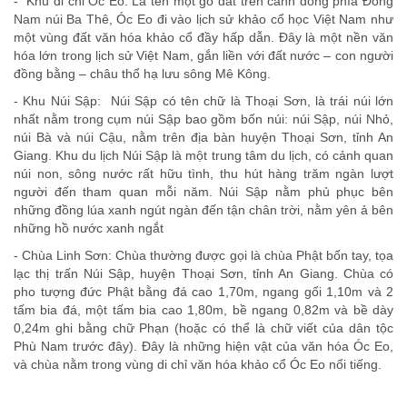
- Khu di chỉ Óc Eo: Là tên một gò đất trên cánh đồng phía Đông
Nam núi Ba Thê, Óc Eo đi vào lịch sử khảo cổ học Việt Nam như
một vùng đất văn hóa khảo cổ đầy hấp dẫn. Đây là một nền văn
hóa lớn trong lịch sử Việt Nam, gắn liền với đất nước – con người
đồng bằng – châu thổ hạ lưu sông Mê Kông.
- Khu Núi Sập: Núi Sập có tên chữ là Thoại Sơn, là trái núi lớn
nhất nằm trong cụm núi Sập bao gồm bốn núi: núi Sập, núi Nhỏ,
núi Bà và núi Cậu, nằm trên địa bàn huyện Thoại Sơn, tỉnh An
Giang. Khu du lịch Núi Sập là một trung tâm du lịch, có cảnh quan
núi non, sông nước rất hữu tình, thu hút hàng trăm ngàn lượt
người đến tham quan mỗi năm. Núi Sập nằm phủ phục bên
những đồng lúa xanh ngút ngàn đến tận chân trời, nằm yên ả bên
những hồ nước xanh ngắt
- Chùa Linh Sơn: Chùa thường được gọi là chùa Phật bốn tay, tọa
lạc thị trấn Núi Sập, huyện Thoại Sơn, tỉnh An Giang. Chùa có
pho tượng đức Phật bằng đá cao 1,70m, ngang gối 1,10m và 2
tấm bia đá, một tấm bia cao 1,80m, bề ngang 0,82m và bề dày
0,24m ghi bằng chữ Phạn (hoặc có thể là chữ viết của dân tộc
Phù Nam trước đây). Đây là những hiện vật của văn hóa Óc Eo,
và chùa nằm trong vùng di chỉ văn hóa khảo cổ Óc Eo nổi tiếng.