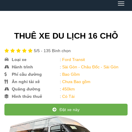
Menu
THUÊ XE DU LỊCH 16 CHỖ
5
/5 -
135
Bình chọn
Loại xe
:
Ford Transit
Hành trình
:
Sài Gòn - Châu Đốc - Sài Gòn
Phí cầu đường
:
Bao Gồm
Ăn nghỉ tài xê
:
Chưa Bao gồm
Quãng đường
:
450km
Hình thức thuê
:
Có Tài
Đặt xe này