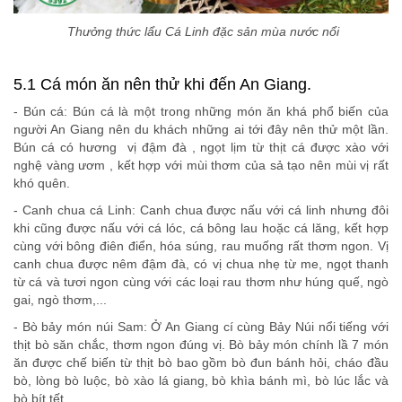
Thưởng thức lẩu Cá Linh đặc sản mùa nước nổi
5.1 Cá món ăn nên thử khi đến An Giang.
- Bún cá: Bún cá là một trong những món ăn khá phổ biến của
người An Giang nên du khách những ai tới đây nên thử một lần.
Bún cá có hương vị đậm đà , ngọt lịm từ thịt cá được xào với
nghệ vàng ươm , kết hợp với mùi thơm của sả tạo nên mùi vị rất
khó quên.
- Canh chua cá Linh: Canh chua được nấu với cá linh nhưng đôi
khi cũng được nấu với cá lóc, cá bông lau hoặc cá lăng, kết hợp
cùng với bông điên điển, hóa súng, rau muống rất thơm ngon. Vị
canh chua được nêm đậm đà, có vị chua nhẹ từ me, ngọt thanh
từ cá và tươi ngon cùng với các loại rau thơm như húng quế, ngò
gai, ngò thơm,...
- Bò bảy món núi Sam: Ở An Giang cí cùng Bảy Núi nổi tiếng với
thịt bò săn chắc, thơm ngon đúng vị. Bò bảy món chính lầ 7 món
ăn được chế biến từ thịt bò bao gồm bò đun bánh hỏi, cháo đầu
bò, lòng bò luộc, bò xào lá giang, bò khìa bánh mì, bò lúc lắc và
bò bít tết.