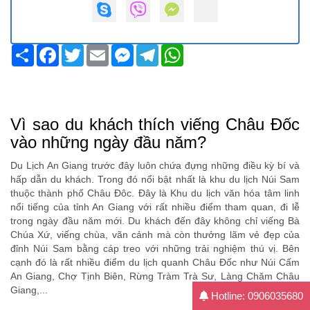
Share
Facebook
Twitter
Email
Messenger
Telegram
WhatsApp
Vì sao du khách thích viếng Châu Đốc
vào những ngày đầu năm?
Du Lịch An Giang trước đây luôn chứa đựng những điều kỳ bí và
hấp dẫn du khách. Trong đó nổi bật nhất là khu du lịch Núi Sam
thuộc thành phố Châu Đôc. Đây là Khu du lịch văn hóa tâm linh
nổi tiếng của tỉnh An Giang với rất nhiều điểm tham quan, đi lễ
trong ngày đầu năm mới. Du khách đến đây không chỉ viếng Bà
Chúa Xứ, viếng chùa, vãn cảnh mà còn thưởng lãm vẻ đẹp của
đỉnh Núi Sam bằng cáp treo với những trải nghiệm thú vị. Bên
cạnh đó là rất nhiều điểm du lịch quanh Châu Đốc như Núi Cấm
An Giang, Chợ Tịnh Biên, Rừng Tràm Trà Sư, Làng Chăm Châu
Giang,...
Hotline: 0906035680