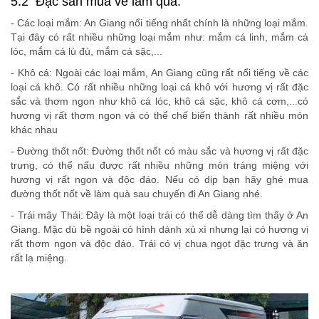
5.2 Đặc sản mua về làm quà:
- Các loại mắm: An Giang nổi tiếng nhất chính là những loại mắm.
Tại đây có rất nhiều những loại mắm như: mắm cá linh, mắm cá
lóc, mắm cá lù đù, mắm cá sặc,...
- Khô cá: Ngoài các loại mắm, An Giang cũng rất nổi tiếng về các
loại cá khô. Có rất nhiều những loại cá khô với hương vị rất đặc
sắc và thơm ngon như khô cá lóc, khô cá sặc, khô cá cơm,...có
hương vị rất thơm ngon và có thể chế biến thành rất nhiều món
khác nhau
- Đường thốt nốt: Đường thốt nốt có màu sắc và hương vị rất đặc
trưng, có thể nấu được rất nhiều những món tráng miệng với
hương vị rất ngon và độc đáo. Nếu có dịp bạn hãy ghé mua
đường thốt nốt về làm quà sau chuyến đi An Giang nhé.
- Trái mây Thái: Đây là một loại trái có thể dễ dàng tìm thấy ở An
Giang. Mặc dù bề ngoài có hình dánh xù xì nhưng lại có hương vị
rất thơm ngon và độc đáo. Trái có vị chua ngọt đặc trưng và ăn
rất lạ miệng.