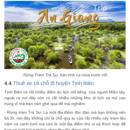
Rừng Tràm Trà Sư, bản tình ca mùa nước nổi
4.4
Thuê xe 16 chỗ đi huyện Tịnh Biên:
Tịnh Biên có rất nhiều điểm du lịch nổi tiếng của người Miền tây,
ngoài ra nơi đây còn có rất nhiều những khu di tích và núi cao
hùng vĩ mà bạn nên ghé qua để trải nghiệm.
- Rừng tràm Trà Sư: Là một địa điểm độc đáo mà bạn không nên
bỏ lỡ, nơi đây không chỉ là chỗ quy tụ của rất nhiều cây tràm lâu
năm và xanh tươi mà còn là một địa điểm thú vị và thích hợp để
bạn có một trải nghiệm chèo thuyền đáng nhớ.