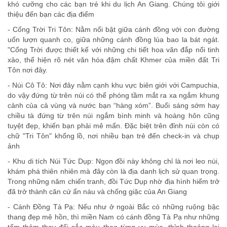
khó cưỡng cho các bạn trẻ khi du lịch An Giang. Chúng tôi giới
thiệu đến bạn các địa điểm
- Cổng Trời Tri Tôn: Nằm nổi bật giữa cánh đồng với con đường
uốn lượn quanh co, giữa những cánh đồng lúa bao la bát ngát.
"Cổng Trời được thiết kế với những chi tiết hoa văn đắp nổi tinh
xảo, thể hiện rõ nét văn hóa đậm chất Khmer của miền đất Tri
Tôn nơi đây.
- Núi Cô Tô: Nơi đây nằm cạnh khu vực biên giới với Campuchia,
do vậy đứng từ trên núi có thể phóng tầm mắt ra xa ngắm khung
cảnh của cả vùng và nước bạn “hàng xóm”. Buổi sáng sớm hay
chiều tà đứng từ trên núi ngắm bình minh và hoàng hôn cũng
tuyệt đẹp, khiến bạn phải mê mẩn. Đặc biệt trên đỉnh núi còn có
chữ "Tri Tôn" khổng lồ, nơi nhiều bạn trẻ đến check-in và chụp
ảnh
- Khu di tích Núi Tức Dụp: Ngọn đồi này không chỉ là nơi leo núi,
khám phá thiên nhiên mà đây còn là địa danh lịch sử quan trọng.
Trong những năm chiến tranh, đồi Tức Dụp nhờ địa hình hiểm trở
đã trở thành căn cứ ẩn náu và chống giặc của An Giang
- Cánh Đồng Tà Pạ: Nếu như ở ngoài Bắc có những ruộng bậc
thang đẹp mê hồn, thì miền Nam có cánh đồng Tà Pạ như những
tấm thảm thay đổi sắc màu theo từng vụ mùa, thỉnh thoảng lại