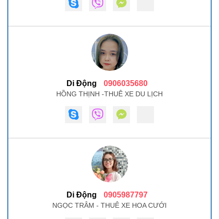
Di Động
0906035680
HỒNG THỊNH -THUÊ XE DU LỊCH
Di Động
0905987797
NGỌC TRÂM - THUÊ XE HOA CƯỚI