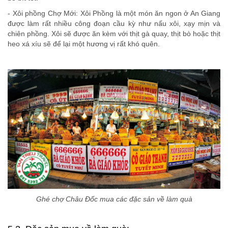
- Xôi phồng Chợ Mới: Xôi Phồng là một món ăn ngon ở An Giang
được làm rất nhiều công đoạn cầu kỳ như nấu xôi, xạy mịn và
chiên phồng. Xôi sẽ được ăn kèm với thịt gà quay, thịt bò hoặc thịt
heo xá xíu sẽ để lại một hương vị rất khó quên.
Ghé chợ Châu Đốc mua các đặc sản về làm quà