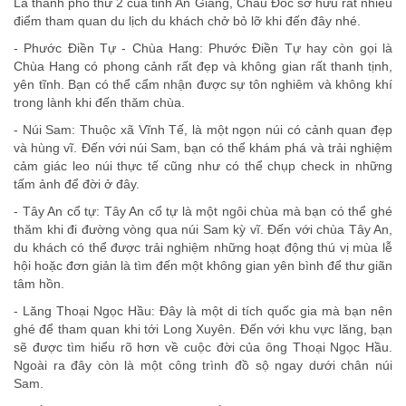
Là thành phố thứ 2 của tỉnh An Giang, Châu Đốc sở hữu rất nhiều
điểm tham quan du lịch du khách chở bỏ lỡ khi đến đây nhé.
- Phước Điền Tự - Chùa Hang: Phước Điền Tự hay còn gọi là
Chùa Hang có phong cảnh rất đẹp và không gian rất thanh tịnh,
yên tĩnh. Bạn có thể cẩm nhận được sự tôn nghiêm và không khí
trong lành khi đến thăm chùa.
- Núi Sam: Thuộc xã Vĩnh Tế, là một ngọn núi có cảnh quan đẹp
và hùng vĩ. Đến với núi Sam, bạn có thể khám phá và trải nghiệm
cảm giác leo núi thực tế cũng như có thể chụp check in những
tấm ảnh để đời ở đây.
- Tây An cổ tự: Tây An cổ tự là một ngôi chùa mà bạn có thể ghé
thăm khi đi đường vòng qua núi Sam kỳ vĩ. Đến với chùa Tây An,
du khách có thể được trải nghiệm những hoạt động thú vị mùa lễ
hội hoặc đơn giản là tìm đến một không gian yên bình để thư giãn
tâm hồn.
- Lăng Thoại Ngọc Hầu: Đây là một di tích quốc gia mà bạn nên
ghé để tham quan khi tới Long Xuyên. Đến với khu vực lăng, bạn
sẽ được tìm hiểu rõ hơn về cuộc đời của ông Thoại Ngọc Hầu.
Ngoài ra đây còn là một công trình đồ sộ ngay dưới chân núi
Sam.