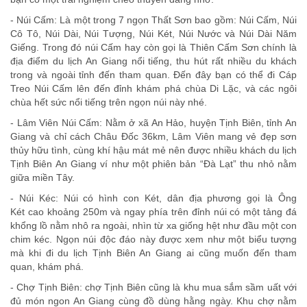
- Núi Cấm: Là một trong 7 ngọn Thất Sơn bao gồm: Núi Cấm, Núi
Cô Tô, Núi Dài, Núi Tượng, Núi Két, Núi Nước và Núi Dài Năm
Giếng. Trong đó núi Cấm hay còn gọi là Thiên Cấm Sơn chính là
địa điểm du lịch An Giang nổi tiếng, thu hút rất nhiều du khách
trong và ngoài tỉnh đến tham quan. Đến đây bạn có thể đi Cáp
Treo Núi Cấm lên đến đỉnh khám phá chùa Di Lặc, và các ngôi
chùa hết sức nổi tiếng trên ngọn núi này nhé.
- Lâm Viên Núi Cấm: Nằm ở xã An Hảo, huyện Tịnh Biên, tỉnh An
Giang và chỉ cách Châu Đốc 36km, Lâm Viên mang vẻ đẹp sơn
thủy hữu tình, cùng khí hậu mát mẻ nên được nhiều khách du lịch
Tịnh Biên An Giang ví như một phiên bản “Đà Lạt” thu nhỏ nằm
giữa miền Tây.
- Núi Kéc: Núi có hình con Két, dân địa phương gọi là Ông
Két cao khoảng 250m và ngay phía trên đỉnh núi có một tảng đá
khổng lồ nằm nhô ra ngoài, nhìn từ xa giống hệt như đầu một con
chim kéc. Ngọn núi độc đáo này được xem như một biểu tượng
mà khi đi du lịch Tịnh Biên An Giang ai cũng muốn đến tham
quan, khám phá.
- Chợ Tịnh Biên: chợ Tịnh Biên cũng là khu mua sắm sầm uất với
đủ món ngon An Giang cùng đồ dùng hằng ngày. Khu chợ nằm