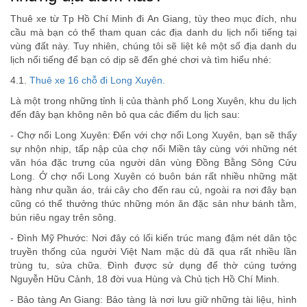
Thuê xe từ Tp Hồ Chí Minh đi An Giang, tùy theo mục đích, nhu
cầu mà bạn có thể tham quan các địa danh du lịch nổi tiếng tại
vùng đất này. Tuy nhiên, chúng tôi sẽ liệt kê một số địa danh du
lịch nổi tiếng để bạn có dịp sẽ đến ghé chơi và tìm hiểu nhé:
4.1.
Thuê xe 16 chỗ đi Long Xuyên.
Là một trong những tỉnh lị của thành phố Long Xuyên, khu du lịch
đến đây bạn không nên bỏ qua các điểm du lịch sau:
- Chợ nổi Long Xuyên: Đến với chợ nổi Long Xuyên, bạn sẽ thấy
sự nhộn nhịp, tấp nập của chợ nổi Miền tây cùng với những nét
văn hóa đặc trưng của người dân vùng Đồng Bằng Sông Cửu
Long. Ở chợ nổi Long Xuyên có buôn bán rất nhiều những mặt
hàng như quần áo, trái cây cho đến rau củ, ngoài ra nơi đây bạn
cũng có thể thưởng thức những món ăn đặc sản như bánh tằm,
bún riêu ngay trên sông.
- Đình Mỹ Phước: Nơi đây có lối kiến trúc mang đậm nét dân tộc
truyền thống của người Việt Nam mặc dù đã qua rất nhiều lần
trùng tu, sửa chữa. Đình được sử dụng để thờ cúng tướng
Nguyễn Hữu Cảnh, 18 đời vua Hùng và Chủ tịch Hồ Chí Minh.
- Bảo tàng An Giang: Bảo tàng là nơi lưu giữ những tài liệu, hình