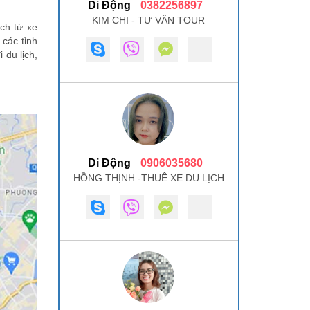
Di Động
0382256897
KIM CHI - TƯ VẤN TOUR
ách từ xe
 các tỉnh
 du lịch,
Di Động
0906035680
HỒNG THỊNH -THUÊ XE DU LỊCH