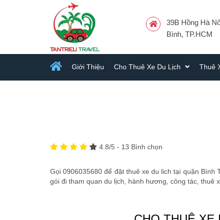
39B Hồng Hà Nối
Bình, TP.HCM
Giới Thiệu
Cho Thuê Xe Du Lịch
Thuê 
4.8
/5 -
13
Bình chọn
Gọi 0906035680 để đặt thuê xe du lich tại quận Bình 
gói đi tham quan du lịch, hành hương, công tác, thuê 
CHO THUÊ XE 