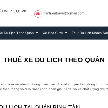
 Dài, P.2, Q.Tân
tantrieutravel@gmail.com
Xe Du Lịch Theo Quận
Xe Hoa Cưới
Tour Du Lịch Khách Đ
THUÊ XE DU LỊCH THEO QUẬN
Tân giá rẻ và nhanh chóng. Tân Triều Travel chuyên hợp đồng cho thu
xe theo tháng và đưa rước công nhân giá ưu đãi và xe chất lượng đời m
DU LỊCH TẠI QUẬN BÌNH TÂN