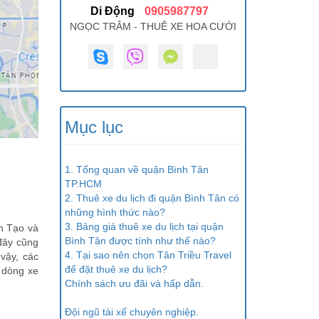
Di Động
0905987797
NGỌC TRÂM - THUÊ XE HOA CƯỚI
Mục lục
1. Tổng quan về quận Bình Tân
TP.HCM
2. Thuê xe du lịch đi quận Bình Tân có
những hình thức nào?
3. Bảng giá thuê xe du lịch tại quận
n Tạo và
Bình Tân được tính như thế nào?
đây cũng
4. Tại sao nên chọn Tân Triều Travel
 vậy, các
để đặt thuê xe du lịch?
 dòng xe
Chính sách ưu đãi và hấp dẫn.
Đội ngũ tài xế chuyên nghiệp.