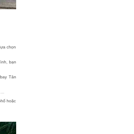
lựa chọn
đình, bạn
 bay Tân
u,…
phố hoặc