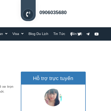
0906035680
oàn
Visa
Blog Du Lịch
Tin Tức
Liên Hệ
Hỗ trợ trực tuyến
ê xe trọn
ới.