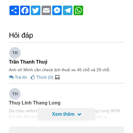
Share
Facebook
Twitter
Email
Messenger
Telegram
WhatsApp
Hỏi đáp
TR
Trần Thanh Thuý
Anh ơi! Mình cần check lịch thuê xe 45 chỗ và 29 chỗ.
Trả lời
Thích (
0
)
TH
Thuy Linh Thang Long
Dạ chào anh/chị, em bên Công ty du lịch Thăng Long HCM.
Xem thêm
Em liên hệ xin bảng giá cho thuê xe của bên mình ạ
Trả lời
Thích (
1
)