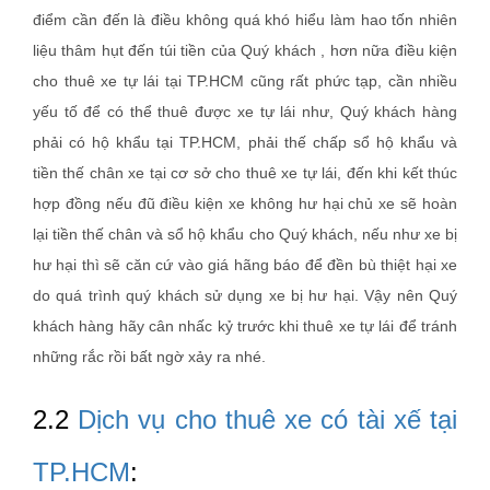
điểm cần đến là điều không quá khó hiểu làm hao tốn nhiên
liệu thâm hụt đến túi tiền của Quý khách , hơn nữa điều kiện
cho thuê xe tự lái tại TP.HCM cũng rất phức tạp, cần nhiều
yếu tố để có thể thuê được xe tự lái như, Quý khách hàng
phải có hộ khẩu tại TP.HCM, phải thế chấp sổ hộ khẩu và
tiền thế chân xe tại cơ sở cho thuê xe tự lái, đến khi kết thúc
hợp đồng nếu đũ điều kiện xe không hư hại chủ xe sẽ hoàn
lại tiền thế chân và sổ hộ khẩu cho Quý khách, nếu như xe bị
hư hại thì sẽ căn cứ vào giá hãng báo để đền bù thiệt hại xe
do quá trình quý khách sử dụng xe bị hư hại. Vậy nên Quý
khách hàng hãy cân nhấc kỷ trước khi thuê xe tự lái để tránh
những rắc rồi bất ngờ xảy ra nhé.
2.2
Dịch vụ cho thuê xe có tài xế tại
TP.HCM
: