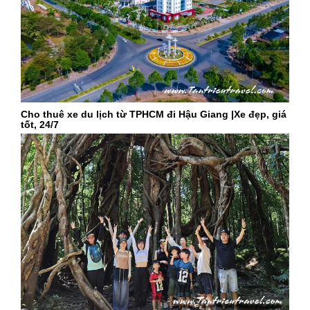
NG
ngọc minh
chúng tôi muốn có xe 4 khách sáng đi, chiều về như Vũng
Tàu , Long Hải..cần tài xế lái.
Trả lời
Thích (
1
)
Cho thuê xe du lịch từ TPHCM đi Hậu Giang |Xe đẹp, giá
tốt, 24/7
NH
Nhân Viên Tân Triều
dạ, mình cần xe bao nhiêu chổ và khi nào đi ạ cần tư vấn
đặt xe ngay vui lòng liên hệ 0906035680 nhân viên tư vấn
ngay ạ.
Trả lời
Thích (
0
)
CH
Chi 芝
dạ cho e hỏi bên mình có làm xe du lịch 29c, 45 chỗ không