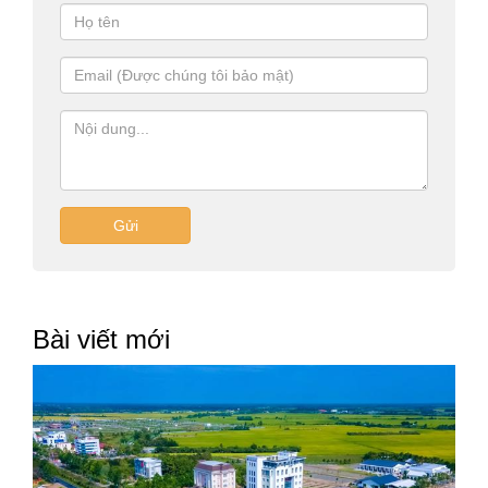
NH
Nhân Viên Tân Triều
Mình cần thông tin dòng xe nào và đi vào thời gian nào ạ,
cần tư vấn đặt xe vui lòng gọi 0906035680 nhân viên tư
vấn ngay ạ.
Trả lời
Thích (
0
)
Gửi
Hồng Trúc
dạ xin chào, cho e xin giá thuê xe 16 chỗ limousine và 45
chỗ vào khoảng tháng 3 với ạ
Trả lời
Thích (
1
)
Bài viết mới
NH
Nhân Viên Tân Triều
Chào bạn, bạn cần xe đi vào thời gian nào cần tư vấn đặt
xe vui lòng liên hệ 0906035680 nhân viên tư vấn ngay ạ.
Trả lời
Thích (
0
)