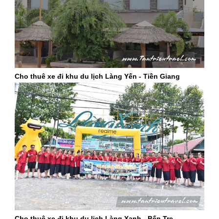
> Cả 2 xe đều đi 2 vòng. - Ngày 28/8: đợt 1 là 1 xe 45 chỗ và
1 xe 29 chỗ đón khách tại trường lúc 8h sáng, đưa đến lăng.
Xe 29 chỗ ở lại chờ đến 9h15 đưa 1 nhóm về, còn xe 45 chỗ
thì đưa đợt 1 đi xong thì quay đầu đón đợt 2. --> Xe 45 chỗ
quay 2 vòng, xe 29 chỗ chỉ đi 1 vòng./-strong/-heart:>:o:-((:-
hNhờ anh báo giá giúp em với ạ. Em cảm ơn
Trả lời
Thích (
1
)
Cho thuê xe đi khu du lịch Làng Yến - Tiền Giang
NH
Nhân Viên Tân Triều
Chào bạn, công ty đã nhận được thông tin cần tư vấn đặt
xe vui lòng liên hệ 0906035680 nhân viên tư vấn ngay ạ.
Trả lời
Thích (
0
)
HU
Huy Tuấn
cho e hỏi giá thuê xe 16c-29c di chuyển nội thành Sài Gòn là
bao nhiêu ạ?
Trả lời
Thích (
0
)
Cho thuê xe đi khu du lịch Làng Xanh - Bến Tre