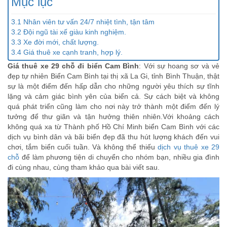
Mục lục
3.1 Nhân viên tư vấn 24/7 nhiệt tình, tận tâm
3.2 Đội ngũ tài xế giàu kinh nghiệm.
3.3 Xe đời mới, chất lượng.
3.4 Giá thuê xe cạnh tranh, hợp lý.
Giá thuê xe 29 chỗ đi biển Cam Bình
: Với sự hoang sơ và vẻ
đẹp tự nhiên Biển Cam Bình tại thị xã La Gi, tỉnh Bình Thuận, thật
sự là một điểm đến hấp dẫn cho những người yêu thích sự tĩnh
lặng và cảm giác bình yên của biển cả. Sự cách biệt và không
quá phát triển cũng làm cho nơi này trở thành một điểm đến lý
tưởng để thư giãn và tận hưởng thiên nhiên.Với khoảng cách
không quá xa từ Thành phố Hồ Chí Minh biển Cam Bình với các
dịch vụ bình dân và bãi biển đẹp đã thu hút lượng khách đến vui
chơi, tắm biển cuối tuần. Và không thể thiếu
dịch vụ thuê xe 29
chỗ
để làm phương tiện di chuyển cho nhóm bạn, nhiều gia đình
đi cùng nhau, cùng tham khảo qua bài viết sau.