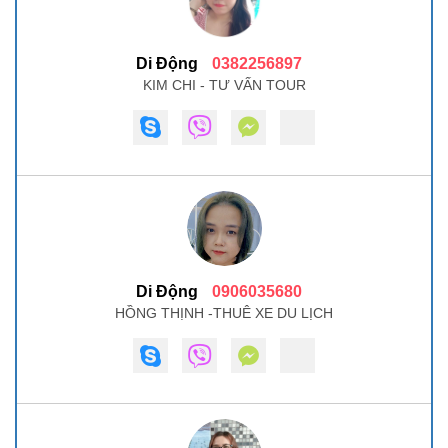
Di Động
0382256897
KIM CHI - TƯ VẤN TOUR
Di Động
0906035680
HỒNG THỊNH -THUÊ XE DU LỊCH