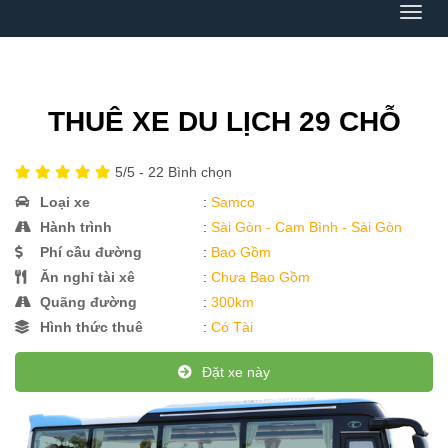
Menu
THUÊ XE DU LỊCH 29 CHỖ
5
/5 -
22
Bình chọn
Loại xe
:
Samco
Hành trình
:
Sài Gòn - Cam Bình - Sài Gòn
Phí cầu đường
:
Bao Gồm
Ăn nghỉ tài xê
:
Chưa Bao Gồm
Quãng đường
:
300km
Hình thức thuê
:
Có Tài
Đặt xe này