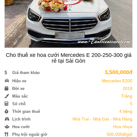
Cho thuê xe hoa cưới Mercedes E 200-250-300 giá
rẻ tại Sài Gòn
3,500,000đ
Giá tham khảo
Mercedes E200
Hiệu xe
2018
Đời xe
Trắng
Màu sắc
5
Số chỗ
4 tiếng
Thời gian thuê
Nhà Trai - Nhà Gái - Nhà Hàng
Lịch trình
Hoa nhựa
Hoa cưới
500,000đ/giờ
Phụ trội ngoài giờ