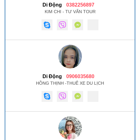
Di Động
0382256897
KIM CHI - TƯ VẤN TOUR
Di Động
0906035680
HỒNG THỊNH -THUÊ XE DU LỊCH