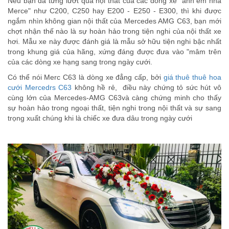
Nếu bạn đã từng lướt qua nội thất của các dòng xe "anh em nhà
Merce" như C200, C250 hay E200 - E250 - E300, thì khi được
ngắm nhìn không gian nội thất của Mercedes AMG C63, bạn mới
chợt nhận thế nào là sự hoàn hảo trong tiện nghi của nội thất xe
hơi. Mẫu xe này được đánh giá là mẫu sở hữu tiện nghi bậc nhất
trong khung giá của hãng, xứng đáng được đưa vào "mâm trên
của các dòng xe hạng sang trong ngày cưới.
Có thể nói Merc C63 là dòng xe đẳng cấp, bởi
giá thuê thuê hoa
cưới Mercedrs C63
không hề rẻ, điều này chứng tỏ sức hút vô
cùng lớn của Mercedes-AMG C63và càng chứng minh cho thấy
sự hoàn hảo trong ngoại thất, tiện nghi trong nội thất và sự sang
trọng xuất chúng khi là chiếc xe đưa dâu trong ngày cưới