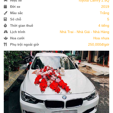
Toyota Camry 2.5Q
Hiệu xe
2019
Đời xe
Trắng
Màu sắc
5
Số chỗ
4 tiếng
Thời gian thuê
Nhà Trai - Nhà Gái - Nhà Hàng
Lịch trình
Hoa nhựa
Hoa cưới
250,000đ/giờ
Phụ trội ngoài giờ