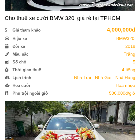
Cho thuê xe cưới BMW 320i giá rẻ tại TPHCM
4,000,000đ
Giá tham khảo
BMW320i
Hiệu xe
2018
Đời xe
Trắng
Màu sắc
5
Số chỗ
4 tiếng
Thời gian thuê
Nhà Trai - Nhà Gái - Nhà Hàng
Lịch trình
Hoa nhựa
Hoa cưới
500,000đ/giờ
Phụ trội ngoài giờ