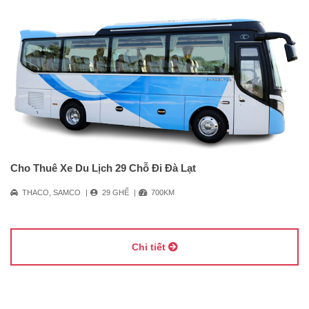
Cho Thuê Xe Du Lịch 29 Chỗ Đi Đà Lạt
THACO, SAMCO
29 GHẾ
700KM
Chi tiết