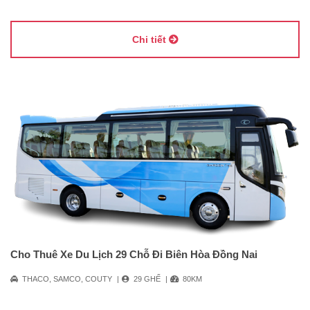
Chi tiết
Cho Thuê Xe Du Lịch 29 Chỗ Đi Biên Hòa Đồng Nai
THACO, SAMCO, COUTY
29 GHẾ
80KM