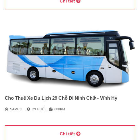
Chi tiết
Cho Thuê Xe Du Lịch 29 Chỗ Đi Ninh Chữ - Vĩnh Hy
SAMCO
29 GHẾ
800KM
Chi tiết