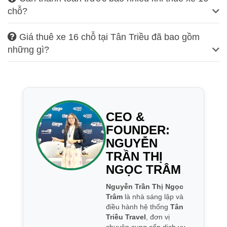
chỗ?
Giá thuê xe 16 chỗ tại Tân Triều đã bao gồm
những gì?
CEO &
FOUNDER:
NGUYỄN
TRẦN THỊ
NGỌC TRÂM
Nguyễn Trần Thị Ngọc
Trâm
là nhà sáng lập và
điều hành hệ thống
Tân
Triều Travel
, đơn vị