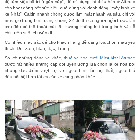
độ làm việc bố trí “ngăn nắp”, dễ sử dụng thì điều hòa ở Attrage
còn hoạt động hết sức hiệu quả đúng với danh tiếng “máy lạnh xe
xe Nhật”. Cabin nhanh chóng được làm mát nhanh và sâu, chỉ với
mức gió trung bình cùng chừng 22 độ thì cả người ngồi trước lẫn
sau đều có thể thoải mái tận hưởng không khí trong lành và dễ
chịu trên suốt chuyến đi.
Có nhiều màu sắc để cho khách hàng dễ dàng lựa chọn màu yêu
thích: Đỏ, Xám,Titan, Bạc, Trắng.
So với những dòng xe khác,
thuê xe hoa cưới Mitsubishi Attrage
được rất nhiều những cặp đôi uyên ương lựa chọn là xe hoa bởi
những đặc điểm vượt trội về ngoại hình lẫn nội thất, ngoại thấ
đều nổi bật hơn tất cả các xe cùng phân khúc.