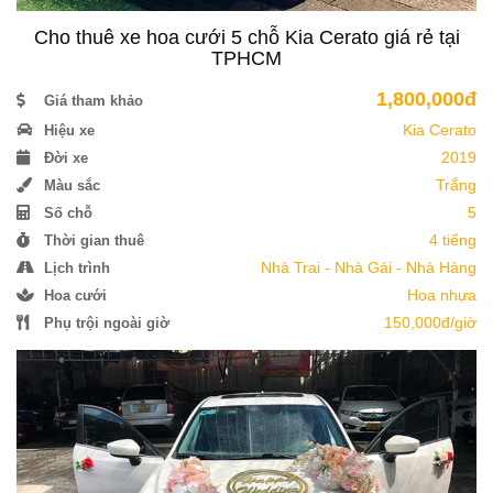
Cho thuê xe hoa cưới 5 chỗ Kia Cerato giá rẻ tại
TPHCM
1,800,000đ
Giá tham khảo
Kia Cerato
Hiệu xe
2019
Đời xe
Trắng
Màu sắc
5
Số chỗ
4 tiếng
Thời gian thuê
Nhà Trai - Nhà Gái - Nhà Hàng
Lịch trình
Hoa nhựa
Hoa cưới
150,000đ/giờ
Phụ trội ngoài giờ