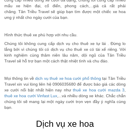
cung cấp nhiều dòng xe cưới đa dạng, chúng tôi cung cấp nhiều
mẩu xe hiện đại, cổ điển, phong cách,...giá cả rất phải
chăng. Tân Triều Travel sẽ giúp bạn tìm được một chiếc xe hoa
ưng ý nhất cho ngày cưới của bạn.
Hình thức thuê xe phù hợp với nhu cầu.
Chúng tôi không cung cấp dịch vụ cho thuê xe tự lái . Đừng lo
lắng bởi vì chúng tôi có dịch vụ cho thuê xe có tài xế riêng. Với
kinh nghiệm cùng thâm niên lâu năm, dội ngũ của Tân Triều
Travel sẽ hỗ trợ bạn một cách thật nhiệt tình và chu đáo.
Mọi thông tin về
dịch vụ thuê xe hoa cưới phổ thông
tại Tân Triều
Travel xin vui lòng liên hệ 0906035680 để được báo giá các dòng
xe cưới nổi bật nhất hiện nay như
thuê xe hoa cưới mazda 3
,
thuê xe hoa cưới Vinfast Lux
,...và nhiều dòng xe khác. Chắc chắn
chúng tôi sẽ mang lại một ngày cưới trọn vẹn đầy ý nghĩa cùng
bạn.
Dịch vụ xe hoa