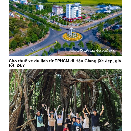
Cho thuê xe du lịch từ TPHCM đi Hậu Giang |Xe đẹp, giá
tốt, 24/7