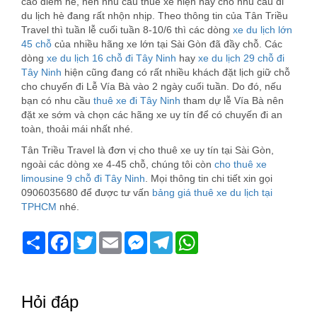
cao điểm hè, nên nhu cầu thuê xe hiện nay cho nhu cầu đi
du lịch hè đang rất nhộn nhịp. Theo thông tin của Tân Triều
Travel thì tuần lễ cuối tuần 8-10/6 thì các dòng
xe du lịch lớn
45 chỗ
của nhiều hãng xe lớn tại Sài Gòn đã đầy chỗ. Các
dòng
xe du lịch 16 chỗ đi Tây Ninh
hay
xe du lịch 29 chỗ đi
Tây Ninh
hiện cũng đang có rất nhiều khách đặt lịch giữ chỗ
cho chuyến đi Lễ Vía Bà vào 2 ngày cuối tuần. Do đó, nếu
bạn có nhu cầu
thuê xe đi Tây Ninh
tham dự lễ Vía Bà nên
đặt xe sớm và chọn các hãng xe uy tín để có chuyến đi an
toàn, thoải mái nhất nhé.
Tân Triều Travel là đơn vị cho thuê xe uy tín tại Sài Gòn,
ngoài các dòng xe 4-45 chỗ, chúng tôi còn
cho thuê xe
limousine 9 chỗ đi Tây Ninh
. Mọi thông tin chi tiết xin gọi
0906035680 để được tư vấn
bảng giá thuê xe du lịch tại
TPHCM
nhé.
Share
Facebook
Twitter
Email
Messenger
Telegram
WhatsApp
Hỏi đáp