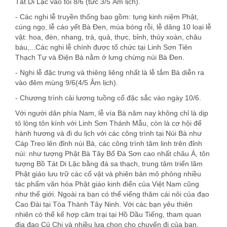
Tát Di Lặc vào tối 8/6 (tức 3/5 Âm lịch).
- Các nghi lễ truyền thống bao gồm: tụng kinh niệm Phật,
cúng ngọ, lễ cáo yết Bà Đen, múa bóng rỗi, lễ dâng 10 loại lễ
vật: hoa, đèn, nhang, trà, quả, thực, bỉnh, thủy xoàn, châu
báu,...Các nghi lễ chính được tổ chức tại Linh Sơn Tiên
Thạch Tự và Điện Bà nằm ở lưng chừng núi Bà Đen.
- Nghi lễ đặc trưng và thiêng liêng nhất là lễ tắm Bà diễn ra
vào đêm mùng 9/6(4/5 Âm lịch).
- Chương trình cải lương tuồng cổ đặc sắc vào ngày 10/6.
Với người dân phía Nam, lễ vía Bà năm nay không chỉ là dịp
tỏ lòng tôn kính với Linh Sơn Thánh Mẫu, còn là cơ hội để
hành hương và đi du lịch với các công trình tại Núi Bà như
Cáp Treo lên đỉnh núi Bà, các công trình tâm linh trên đỉnh
núi: như tượng Phật Bà Tây Bổ Đà Sơn cao nhất châu Á, tôn
tượng Bồ Tát Di Lặc bằng đá sa thạch, trung tâm triển lãm
Phật giáo lưu trữ các cổ vật và phiên bản mô phỏng nhiều
tác phẩm văn hóa Phật giáo kinh điển của Việt Nam cũng
như thế giới. Ngoài ra bạn có thể viếng thăm cái nôi của đạo
Cao Đài tại Tòa Thành Tây Ninh. Với các bạn yêu thiên
nhiên có thể kế hợp căm trại tại Hồ Dầu Tiếng, tham quan
địa đạo Củ Chi và nhiều lựa chọn cho chuyến đi của bạn.