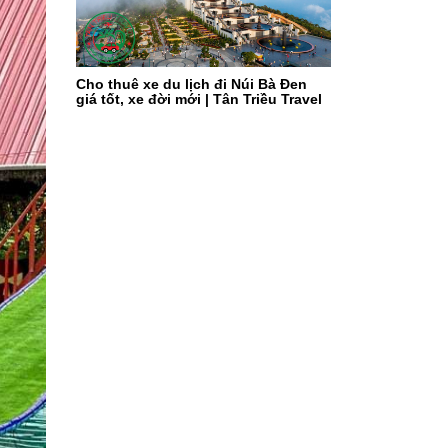
Cho thuê xe du lịch đi Núi Bà Đen
giá tốt, xe đời mới | Tân Triều Travel