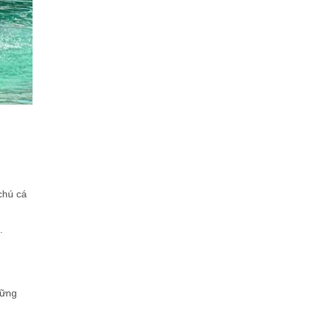
chú cá
.
hững