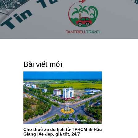
Bài viết mới
Cho thuê xe du lịch từ TPHCM đi Hậu
Giang |Xe đẹp, giá tốt, 24/7