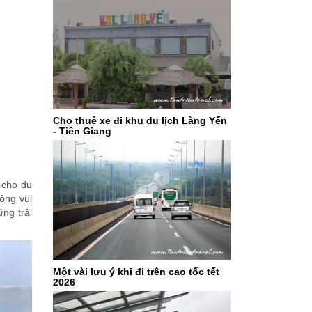
Cho thuê xe đi khu du lịch Làng Yến
- Tiền Giang
 cho du
ộng vui
ng trải
Một vài lưu ý khi đi trên cao tốc tết
2026