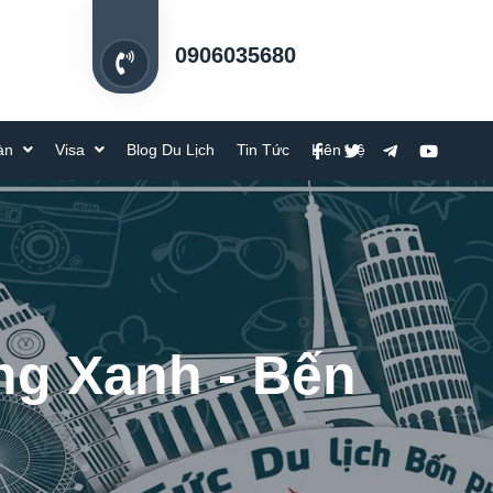
0906035680
oàn
Visa
Blog Du Lịch
Tin Tức
Liên Hệ
ng Xanh - Bến