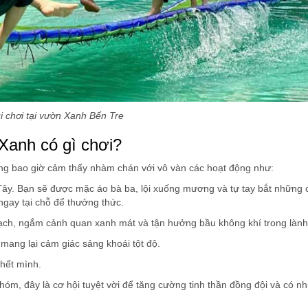
i chơi tại vườn Xanh Bến Tre
 Xanh có gì chơi?
ông bao giờ cảm thấy nhàm chán với vô vàn các hoạt động như:
Tây. Bạn sẽ được mặc áo bà ba, lội xuống mương và tự tay bắt những 
ngay tại chỗ để thưởng thức.
rạch, ngắm cảnh quan xanh mát và tận hưởng bầu không khí trong lành
 mang lại cảm giác sảng khoái tột độ.
 hết mình.
nhóm, đây là cơ hội tuyệt vời để tăng cường tinh thần đồng đội và có n