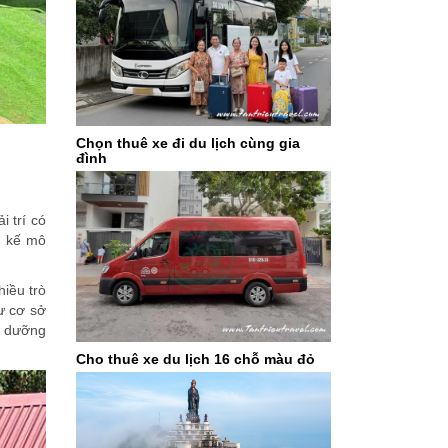
Chọn thuê xe đi du lịch cùng gia
đình
 trí có
t kế mô
iều trò
ư cơ sở
ỉ dưỡng
Cho thuê xe du lịch 16 chỗ màu đỏ