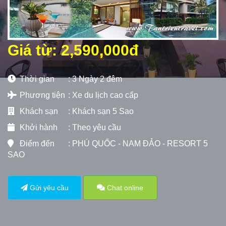
Giá từ: 2,590,000đ
Thời gian
: 3 Ngày 2 đêm
Phương tiện
: Xe du lịch cao cấp
Khách sạn
:
Khách sạn 5 Sao
Khởi hành
: Theo yêu cầu
Điểm đến
: PHÚ QUỐC - NAM ĐẢO - RESORT 5
SAO
Gửi yêu cầu
Chat online