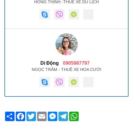
HỒNG THỊNH -THUÊ XE DU LỊCH
Di Động
0905987797
NGỌC TRÂM - THUÊ XE HOA CƯỚI
Share
Facebook
Twitter
Email
Messenger
Telegram
WhatsApp