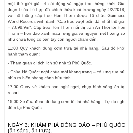
một thế giới giải trí sôi động và ngập tràn hứng khởi. Giai
đoạn I của Tổ hợp đã chính thức khai trương ngày 4/2/2018,
với hệ thống cáp treo Hòn Thơm được Tổ chức Guinness
World Records vinh danh “Cáp treo vượt biển dài nhất thế giới
– 7.899,9m”. Cáp treo Hòn Thơm nối thị trấn An Thới tới Hòn
Thơm – hòn đảo xanh màu rừng già và nguyên nét hoang sơ
như chưa từng có bàn tay con người chạm đến.
11:00 Quý khách dùng cơm trưa tại nhà hàng. Sau đó khởi
hành tham quan:
- Tham quan di tích lịch sử nhà tù Phú Quốc.
- Chùa Hộ Quốc: ngôi chùa mới khang trang – có lưng tựa núi
nhìn ra biển phong cảnh hữu tình…
17:00 Quay về khách sạn nghỉ ngơi, chụp hình sống ảo tại
resort.
19:00 Xe đưa đoàn đi dùng cơm tối tại nhà hàng - Tự do nghỉ
đêm tại Phú Quốc.
NGÀY 3: KHÁM PHÁ ĐÔNG ĐẢO – PHÚ QUỐC
(ăn sáng, ăn trưa).