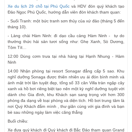
Xe du lịch 29 chỗ tại Phú Quốc
và HDV đón quý khách tạo
Đảo Ngọc Phú Quốc, hướng dẫn viên đón khách tham quan:
- Suối Tranh: một bức tranh sơn thủy của xứ đảo (tháng 5 đến
tháng 10).
- Làng chài Hàm Ninh: đi dạo cầu cảng Hàm Ninh - tự do
thưởng thức hải sản tươi sống như: Ghẹ Xanh, Sò Dương,
Tôm Tít…
12:00 Dùng cơm trưa tại nhà hàng tại Hạnh Nhung - Hàm
Ninh
14:00 Nhận phòng tại resort Sonagar đẳng cấp 5 sao. Khu
nghĩ dưỡng Sonaga được thiên nhiên ưu ái đón bình minh và
ánh mặt trời lặn tuyệt đẹp, tổng số 33 căn Villa tràn ngập cây
xanh và hồ bơi riêng biệt tạo nên một kỳ nghĩ dưỡng tuyệt vời
dành cho Gia đình, khu Khách sạn sang trọng với hơn 300
phòng đa dạng về loại phòng và diện tích. Hồ bơi trung tâm là
nơi Quý Khách đắm mình , thư giãn cùng với gia đình và bạn
bè sau những ngày làm việc căng thẳng
Buổi chiều:
Xe đưa quý khách đi Quý khách đi Bắc Đảo tham quan Grand