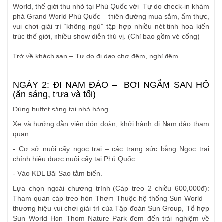
World, thế giới thu nhỏ tại Phú Quốc với Tự do check-in khám
phá Grand World Phú Quốc – thiên đường mua sắm, ẩm thực,
vui chơi giải trí “không ngủ” tập hợp nhiều nét tinh hoa kiến
trúc thế giới, nhiều show diễn thú vị. (Chỉ bao gồm vé cổng)
Trở về khách sạn – Tự do đi dạo chợ đêm, nghỉ đêm.
NGÀY 2: ĐI NAM ĐẢO – BƠI NGẮM SAN HÔ
(ăn sáng, trưa và tối)
Dùng buffet sáng tại nhà hàng.
Xe và hướng dẫn viên đón đoàn, khởi hành đi Nam đảo tham
quan:
- Cơ sở nuôi cấy ngọc trai – các trang sức bằng Ngọc trai
chính hiệu được nuôi cấy tại Phú Quốc.
- Vào KDL Bãi Sao tắm biển.
Lựa chọn ngoài chương trình (Cáp treo 2 chiều 600,000đ):
Tham quan cáp treo hòn Thơm Thuộc hệ thống Sun World –
thương hiệu vui chơi giải trí của Tập đoàn Sun Group, Tổ hợp
Sun World Hon Thom Nature Park đem đến trải nghiệm về