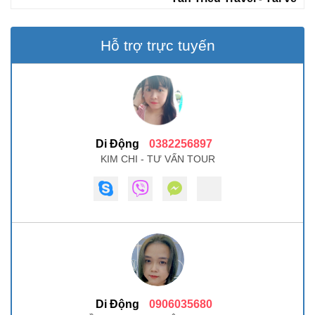
Hỗ trợ trực tuyến
Di Động
0382256897
KIM CHI - TƯ VẤN TOUR
Di Động
0906035680