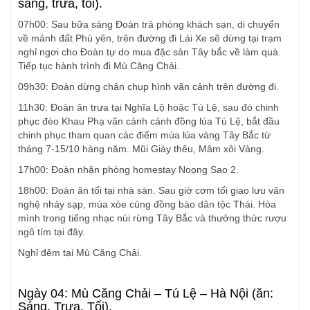
sáng, trưa, tối).
07h00: Sau bữa sáng Đoàn trả phòng khách sạn, di chuyển
về mảnh đất Phù yên, trên đường đi Lái Xe sẽ dừng tại trạm
nghỉ ngơi cho Đoàn tự do mua đặc sản Tây bắc về làm quà.
Tiếp tục hành trình đi Mù Căng Chải.
09h30: Đoàn dừng chân chụp hình vãn cảnh trên đường đi.
11h30: Đoàn ăn trưa tại Nghĩa Lộ hoặc Tú Lệ, sau đó chinh
phục đèo Khau Phạ vãn cảnh cánh đồng lúa Tú Lệ, bắt đầu
chinh phục tham quan các điểm mùa lúa vàng Tây Bắc từ
tháng 7-15/10 hàng năm. Mũi Giày thêu, Mâm xôi Vàng.
17h00: Đoàn nhận phòng homestay Noọng Sao 2.
18h00: Đoàn ăn tối tại nhà sàn. Sau giờ cơm tối giao lưu văn
nghệ nhảy sạp, múa xòe cùng đồng bào dân tộc Thái. Hòa
mình trong tiếng nhạc núi rừng Tây Bắc và thưởng thức rượu
ngô tím tại đây.
Nghỉ đêm tại Mù Căng Chải.
Ngày 04: Mù Căng Chải – Tú Lệ – Hà Nội (ăn:
Sáng, Trưa, Tối).