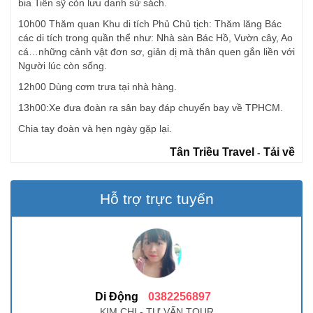
bia Tiến sỹ còn lưu danh sử sách.
10h00 Thăm quan Khu di tích Phủ Chủ tịch: Thăm lăng Bác
các di tích trong quần thể như: Nhà sàn Bác Hồ, Vườn cây, Ao
cá…những cảnh vật đơn sơ, giản dị mà thân quen gắn liền với
Người lúc còn sống.
12h00 Dùng cơm trưa tại nhà hàng.
13h00:Xe đưa đoàn ra sân bay đáp chuyến bay về TPHCM.
Chia tay đoàn và hẹn ngày gặp lại.
Tân Triều Travel
Tải về
-
Hỗ trợ trực tuyến
Di Động
0382256897
KIM CHI - TƯ VẤN TOUR