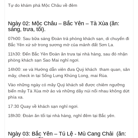
Tự do khám phá Mộc Châu về đêm
Ngày 02: Mộc Châu – Bắc Yên – Tà Xùa (ăn:
sáng, trưa, tối).
07h00: Sau bữa sáng Đoàn trả phòng khách sạn, di chuyển đi
Bắc Yên xứ sở trong sương mờ của mảnh đất Sơn La.
11h30: Đến Bắc Yên Đoàn ăn trưa tại nhà hàng, sau đó nhận
phòng khách sạn Sao Mai nghỉ ngơi.
14h00: xe và Hướng dẫn viên đưa Quý khách tham quan, săn
mây, check in tại Sống Lưng Khủng Long, mai Rùa.
Vào những ngày có mây Quý khách sẽ được chiêm ngưỡng
biển mây Tà Xùa mờ ảo và những dãy núi nối nhau không dứt
phía xa.
17:30 Quay về khách sạn nghỉ ngơi.
18h30: Đoàn ăn tối tại nhà hàng, nghỉ đêm tại Bắc yên.
Ngày 03: Bắc Yên – Tú Lệ - Mù Cang Chải (ăn: