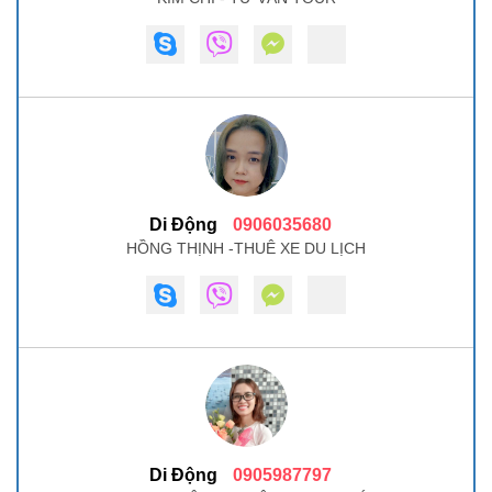
Di Động
0906035680
HỒNG THỊNH -THUÊ XE DU LỊCH
Di Động
0905987797