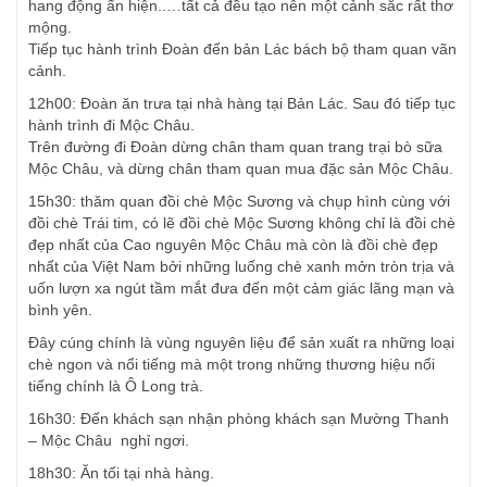
hang động ẩn hiện..…tất cả đều tạo nên một cảnh sắc rất thơ
mộng.
Tiếp tục hành trình Đoàn đến bản Lác bách bộ tham quan vãn
cảnh.
12h00: Đoàn ăn trưa tại nhà hàng tại Bản Lác. Sau đó tiếp tục
hành trình đi Mộc Châu.
Trên đường đi Đoàn dừng chân tham quan trang trại bò sữa
Mộc Châu, và dừng chân tham quan mua đặc sản Mộc Châu.
15h30: thăm quan đồi chè Mộc Sương và chụp hình cùng với
đồi chè Trái tim, có lẽ đồi chè Mộc Sương không chỉ là đồi chè
đẹp nhất của Cao nguyên Mộc Châu mà còn là đồi chè đẹp
nhất của Việt Nam bởi những luống chè xanh mởn tròn trịa và
uốn lượn xa ngút tầm mắt đưa đến một cảm giác lãng mạn và
bình yên.
Đây cúng chính là vùng nguyên liệu để sản xuất ra những loại
chè ngon và nổi tiếng mà một trong những thương hiệu nổi
tiếng chính là Ô Long trà.
16h30: Đến khách sạn nhận phòng khách sạn Mường Thanh
– Mộc Châu nghỉ ngơi.
18h30: Ăn tối tại nhà hàng.