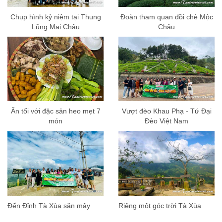
Chụp hình kỷ niệm tại Thung
Đoàn tham quan đồi chè Mộc
Lũng Mai Châu
Châu
Ăn tối với đặc sản heo mẹt 7
Vượt đèo Khau Phạ - Tứ Đại
món
Đèo Việt Nam
Đến Đỉnh Tà Xùa săn mây
Riêng môt góc trời Tà Xùa