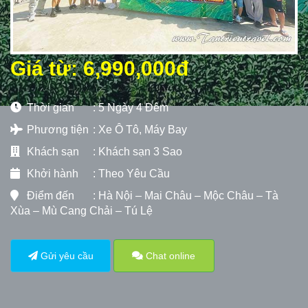
Giá từ: 6,990,000đ
Thời gian
: 5 Ngày 4 Đêm
Phương tiện
: Xe Ô Tô, Máy Bay
Khách sạn
:
Khách sạn 3 Sao
Khởi hành
: Theo Yêu Cầu
Điểm đến
: Hà Nội – Mai Châu – Mộc Châu – Tà
Xùa – Mù Cang Chải – Tú Lệ
Gửi yêu cầu
Chat online