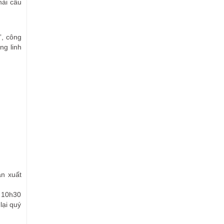
hải cẩu
”, công
ng linh
ản xuất
 10h30
lại quý