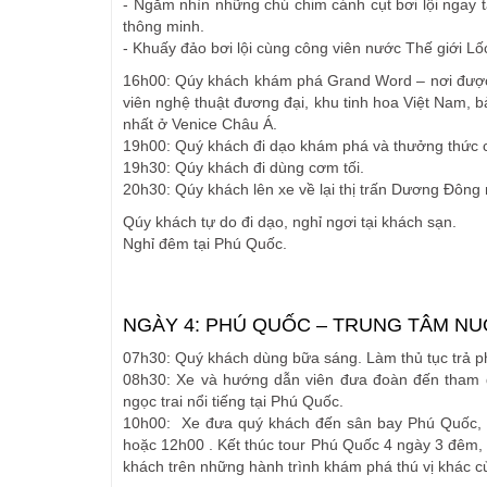
- Ngắm nhìn những chú chim cánh cụt bơi lội ngay 
thông minh.
- Khuấy đảo bơi lội cùng công viên nước Thế giới Lốc
16h00: Qúy khách khám phá Grand Word – nơi được 
viên nghệ thuật đương đại, khu tinh hoa Việt Nam, 
nhất ở Venice Châu Á.
19h00: Quý khách đi dạo khám phá và thưởng thức 
19h30: Qúy khách đi dùng cơm tối.
20h30: Qúy khách lên xe về lại thị trấn Dương Đông
Qúy khách tự do đi dạo, nghỉ ngơi tại khách sạn.
Nghỉ đêm tại Phú Quốc.
NGÀY 4: PHÚ QUỐC – TRUNG TÂM NUÔI
07h30: Quý khách dùng bữa sáng. Làm thủ tục trả 
08h30: Xe và hướng dẫn viên đưa đoàn đến tham q
ngọc trai nổi tiếng tại Phú Quốc.
10h00: Xe đưa quý khách đến sân bay Phú Quốc, h
hoặc 12h00 . Kết thúc tour Phú Quốc 4 ngày 3 đêm, 
khách trên những hành trình khám phá thú vị khác củ