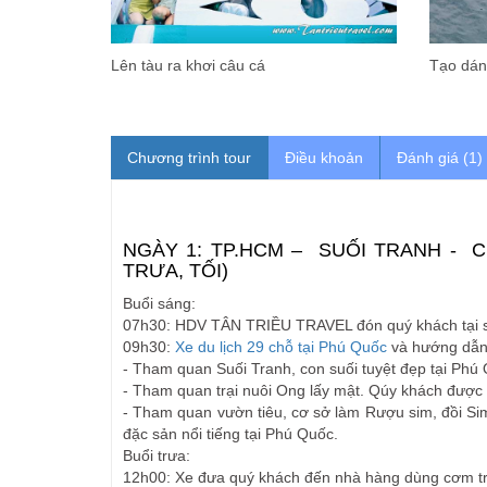
Lên tàu ra khơi câu cá
Tạo dán
Chương trình tour
Điều khoản
Đánh giá (1)
NGÀY 1: TP.HCM – SUỐI TRANH - 
TRƯA, TỐI)
Buổi sáng:
07h30: HDV TÂN TRIỀU TRAVEL đón quý khách tại sâ
09h30:
Xe du lịch 29 chỗ tại Phú Quốc
và hướng dẫn 
- Tham quan Suối Tranh, con suối tuyệt đẹp tại Phú
- Tham quan trại nuôi Ong lấy mật. Qúy khách được g
- Tham quan vườn tiêu, cơ sở làm Rượu sim, đồi Si
đặc sản nổi tiếng tại Phú Quốc.
Buổi trưa:
12h00: Xe đưa quý khách đến nhà hàng dùng cơm t