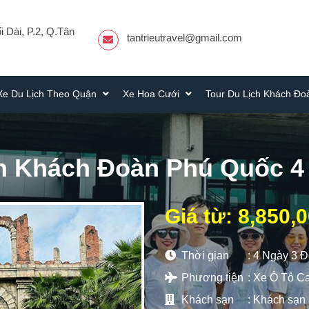
 Dài, P.2, Q.Tân
tantrieutravel@gmail.com
Xe Du Lịch Theo Quận
Xe Hoa Cưới
Tour Du Lịch Khách Đ
ch Khách Đoàn Phú Quốc 4
Giá từ: 8,850,
Thời gian
: 4 Ngày 3 
Phương tiện
: Xe Ô Tô C
Khách sạn
:
Khách sạn