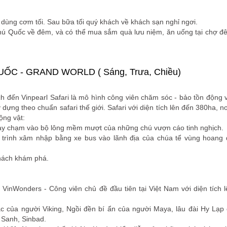
ùng cơm tối. Sau bữa tối quý khách về khách sạn nghỉ ngơi.
Phú Quốc về đêm, và có thể mua sắm quà lưu niệm, ăn uống tại chợ 
ỐC - GRAND WORLD ( Sáng, Trưa, Chiều)
h đến Vinpearl Safari là mô hình công viên chăm sóc - bảo tồn động 
dựng theo chuẩn safari thế giới. Safari với diện tích lên đến 380ha, n
ộng vật:
hay chạm vào bộ lông mềm mượt của những chú vượn cáo tinh nghịch.
h trình xâm nhập bằng xe bus vào lãnh địa của chúa tể vùng hoang
khách khám phá.
 VinWonders - Công viên chủ đề đầu tiên tại Việt Nam với diện tích 
c của người Viking, Ngồi đền bí ẩn của người Maya, lâu đài Hy Lạp
h Sanh, Sinbad.