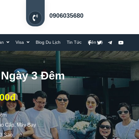
0906035680
oàn
Visa
Blog Du Lịch
Tin Tức
Liên Hệ
 Ngày 3 Đêm
000đ
Đêm
ao Cấp, Máy Bay
 3 Sao