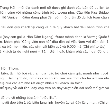
 Trung Hải - một địa danh mới sẽ được ghi danh vào bản đồ du lịch t
u diễm cùng với những công trình biểu tượng như: Cầu Hôn Kiss Bridg
ồ Venice,....điểm đáng phải đến với những tín đô du lịch toàn cầu 
 tàu đón quý khách tại cảng và đưa quý khách bắt đầu hành trình k
Ghì (hay còn gọi là Hòn Dăm Ngang): Được mệnh danh là Vương Quốc
m, khám phá “Công viên san hô” đầu tiên tại Việt Nam với diện tích 1
 cá biển tự nhiên, các sinh vật biển quý và 9.000 m2.(Chi phí tự túc).
ý khách tự do nghỉ ngơi – Tắm Biển hoặc khám phá các hoạt động t
ảo Hòn Thơm.
 biển, tắm hồ bơi và tham gia các trò chơi cảm giác mạnh như trượ
g,...Bên cạnh đó, nơi đây còn có khu vực vui chơi cho trẻ em với nh
í tuệ của các em nhỏ rất được nhiều du khách ưa thích.
quay về đất liền, đây cáp treo ba dây vượt biển dài nhất thế giới vớ
 thu về nhũng bức ảnh “triệu like”.
yệt đẹp trên 1 bãi biển lung linh- huyền ảo và đầy lãng mạn. (Chi ph