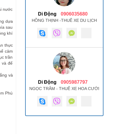
ại nước
Di Động
0906035680
HỒNG THỊNH -THUÊ XE DU LỊCH
ớng dựa
hía sau
ông khí
ân thực
thể cảm
ục trần
n và đế
rắng và
Di Động
0905987797
NGỌC TRÂM - THUÊ XE HOA CƯỚI
đêm Phú