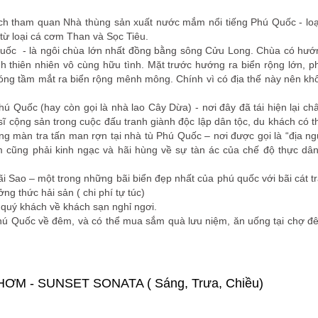
ch tham quan Nhà thùng sản xuất nước mắm nổi tiếng Phú Quốc - lo
ừ loại cá cơm Than và Sọc Tiêu.
uốc - là ngôi chùa lớn nhất đồng bằng sông Cửu Long. Chùa có hư
h thiên nhiên vô cùng hữu tình. Mặt trước hướng ra biển rộng lớn, p
hóng tầm mắt ra biển rộng mênh mông. Chính vì có địa thế này nên kh
 Quốc (hay còn gọi là nhà lao Cây Dừa) - nơi đây đã tái hiện lại ch
 cộng sản trong cuộc đấu tranh giành độc lập dân tộc, du khách có 
g màn tra tấn man rợn tại nhà tù Phú Quốc – nơi được gọi là “địa ng
xem cũng phải kinh ngạc và hãi hùng về sự tàn ác của chế độ thực dâ
 Sao – một trong những bãi biển đẹp nhất của phú quốc với bãi cát t
g thức hải sản ( chi phí tự túc)
quý khách về khách sạn nghỉ ngơi.
Phú Quốc về đêm, và có thể mua sắm quà lưu niệm, ăn uống tại chợ 
M - SUNSET SONATA ( Sáng, Trưa, Chiều)