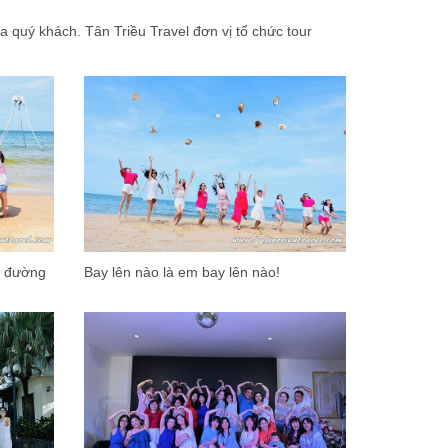
 quý khách. Tân Triều Travel đơn vị tổ chức tour
n đường
Bay lên nào là em bay lên nào!