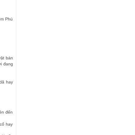
đêm Phú
vật bán
ơi đang
 dã hay
lên đến
 cổ hay