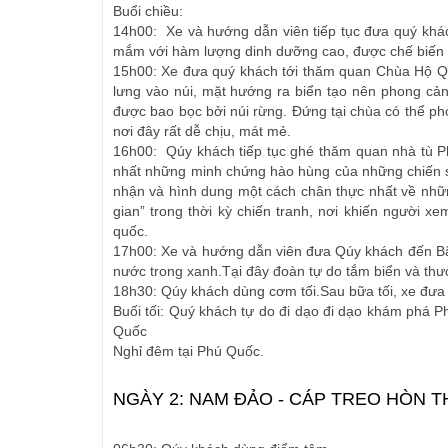
Buổi chiều:
14h00: Xe và hướng dẫn viên tiếp tục đưa quý khá
mắm với hàm lượng dinh dưỡng cao, được chế biến t
15h00: Xe đưa quý khách tới thăm quan Chùa Hộ Q
lưng vào núi, mặt hướng ra biển tạo nên phong cản
được bao bọc bởi núi rừng. Đứng tại chùa có thể p
nơi đây rất dễ chịu, mát mẻ.
16h00: Qúy khách tiếp tục ghé thăm quan nhà tù Phú
nhất những minh chứng hào hùng của những chiến sĩ
nhận và hình dung một cách chân thực nhất về nhữn
gian” trong thời kỳ chiến tranh, nơi khiến người 
quốc.
17h00: Xe và hướng dẫn viên đưa Qúy khách đến Bãi
nước trong xanh.Tại đây đoàn tự do tắm biển và thưởn
18h30: Qúy khách dùng cơm tối.Sau bữa tối, xe đưa 
Buối tối: Quý khách tự do đi dạo đi dạo khám phá 
Quốc
Nghỉ đêm tại Phú Quốc.
NGÀY 2: NAM ĐẢO - CÁP TREO HÒN THƠ