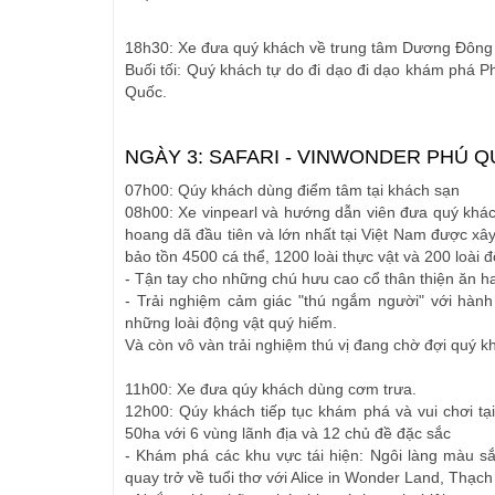
18h30: Xe đưa quý khách về trung tâm Dương Đông d
Buối tối: Quý khách tự do đi dạo đi dạo khám phá 
Quốc.
NGÀY 3: SAFARI - VINWONDER PHÚ QU
07h00: Qúy khách dùng điểm tâm tại khách sạn
08h00: Xe vinpearl và hướng dẫn viên đưa quý khác
hoang dã đầu tiên và lớn nhất tại Việt Nam được xây 
bảo tồn 4500 cá thể, 1200 loài thực vật và 200 loài đ
- Tận tay cho những chú hưu cao cổ thân thiện ăn 
- Trải nghiệm cảm giác "thú ngắm người" với hàn
những loài động vật quý hiếm.
Và còn vô vàn trải nghiệm thú vị đang chờ đợi quý 
11h00: Xe đưa qúy khách dùng cơm trưa.
12h00: Qúy khách tiếp tục khám phá và vui chơi tại
50ha với 6 vùng lãnh địa và 12 chủ đề đặc sắc
- Khám phá các khu vực tái hiện: Ngôi làng màu sắ
quay trở về tuổi thơ với Alice in Wonder Land, Thạc