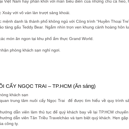
tại Việt Nam hay phấn khởi với màn biểu diễn của những chú cá heo, 
 Xoáy với vô vàn làn trượt sảng khoái.
mệnh danh là thành phố không ngủ với Công trình “Huyền Thoại Tre
bảo tàng gấu Teddy Bear. Ngắm nhìn trọn vẹn khung cảnh hoàng hôn lu
các món ăn ngon tại khu phố ẩm thực Grand World.
 nhận phòng khách sạn nghỉ ngơi.
 CẤY NGỌC TRAI – TP.HCM (Ăn sáng)
phòng khách sạn
uan trung tâm nuôi cấy Ngọc Trai để được tìm hiểu về quy trình s
ướng dẫn viên làm thủ tục để quý khách bay về lại TP.HCM chuyến
hướng dẫn viên Tân Triều Travelchào và tạm biệt quý khách. Hẹn gặp 
a công ty.