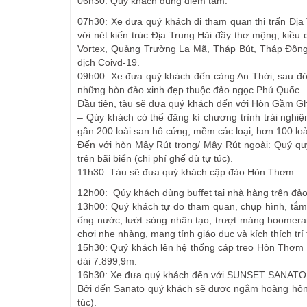
06h30: Qúy khách dùng điểm tâm.
07h30: Xe đưa quý khách đi tham quan thi trấn Địa
với nét kiến trúc Địa Trung Hải đầy thơ mộng, kiề
Vortex, Quảng Trường La Mã, Tháp Bút, Tháp Đồng H
dịch Coivd-19.
09h00: Xe đưa quý khách đến cảng An Thới, sau đó
những hòn đảo xinh đẹp thuộc đảo ngọc Phú Quốc.
Đầu tiên, tàu sẽ đưa quý khách đến với Hòn Gầm 
– Qúy khách có thể đăng kí chương trình trải nghiệ
gần 200 loài san hô cứng, mềm các loại, hơn 100 loài
Đến với hòn Mây Rút trong/ Mây Rút ngoài: Quý qu
trên bãi biển (chi phí ghế dù tự túc).
11h30: Tàu sẽ đưa quý khách cập đảo Hòn Thơm.
12h00: Qúy khách dùng buffet tại nhà hàng trên đ
13h00: Quý khách tự do tham quan, chụp hình, tắm
ống nước, lướt sóng nhân tạo, trượt máng boomeran
chơi nhẹ nhàng, mang tính giáo dục và kích thích tr
15h30: Quý khách lên hệ thống cáp treo Hòn Thơm để 
dài 7.899,9m.
16h30: Xe đưa quý khách đến với SUNSET SANATO để
Bởi đến Sanato quý khách sẽ được ngắm hoàng hôn tu
túc).