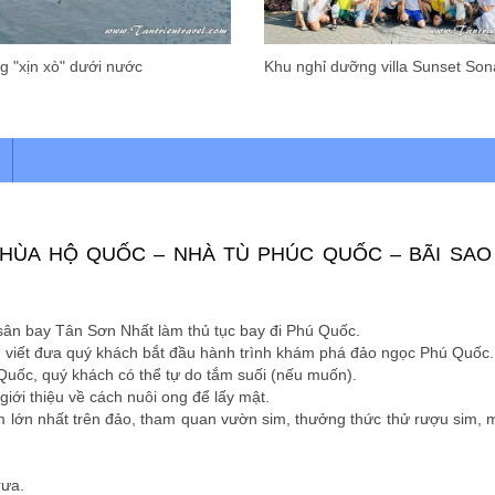
g "xịn xò" dưới nước
Khu nghỉ dưỡng villa Sunset Son
CHÙA HỘ QUỐC – NHÀ TÙ PHÚC QUỐC – BÃI SAO 
n bay Tân Sơn Nhất làm thủ tục bay đi Phú Quốc.
viết đưa quý khách bắt đầu hành trình khám phá đảo ngọc Phú Quốc.
 Quốc, quý khách có thể tự do tắm suối (nếu muốn).
iới thiệu về cách nuôi ong để lấy mật.
m lớn nhất trên đảo, tham quan vườn sim, thưởng thức thử rượu sim, 
rưa.