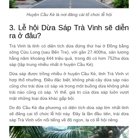
Huyện Cầu Kè là nơi đăng cái tổ chức lễ hội
3. Lễ hội Dừa Sáp Trà Vinh sẽ diễn
ra ở đâu?
Trà Vinh là tỉnh có diện tích dừa đứng thứ hai ở Đồng bằng
sông Cửu Long (sau Bến Tre), với gần 27.400ha, sản lượng
hằng năm khoảng 444 triệu quả, trong đó có hơn 752ha dừa
sáp (tập trung nhiều nhất ở huyện Cầu Kè).
Dừa sáp được trồng nhiều ở huyện Cầu Kè, tỉnh Trà Vinh vì
hợp thổ nhưỡng. Điều đặc biệt, không phải cây dừa sáp nào
cũng cho trái dừa có sáp và trong một buồng dừa không phải
trái nào cũng có sáp. Vì thế, giá trị của dừa sáp luôn vượt
mặt những loại dừa khác gấp bội.
Do đó Cầu Kè địa phương có diện tích dừa sáp lớn nhất tỉnh
sẽ đăng cai tổ chức lễ hội này. Đây là lần đầu tiên, trái dừa
sáp Trà Vinh vốn nổi tiếng về độ ngon, lạ có lễ hội riêng.