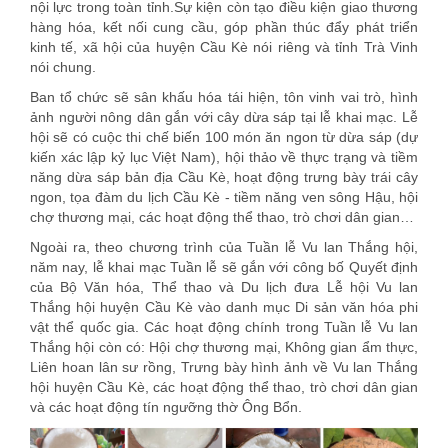
nội lực trong toàn tỉnh.Sự kiện còn tạo điều kiện giao thương
hàng hóa, kết nối cung cầu, góp phần thúc đẩy phát triển
kinh tế, xã hội của huyện Cầu Kè nói riêng và tỉnh Trà Vinh
nói chung.
Ban tổ chức sẽ sân khấu hóa tái hiện, tôn vinh vai trò, hình
ảnh người nông dân gắn với cây dừa sáp tại lễ khai mạc. Lễ
hội sẽ có cuộc thi chế biến 100 món ăn ngon từ dừa sáp (dự
kiến xác lập kỷ lục Việt Nam), hội thảo về thực trạng và tiềm
năng dừa sáp bản địa Cầu Kè, hoạt động trưng bày trái cây
ngon, tọa đàm du lịch Cầu Kè - tiềm năng ven sông Hậu, hội
chợ thương mại, các hoạt động thể thao, trò chơi dân gian…
Ngoài ra, theo chương trình của Tuần lễ Vu lan Thắng hội,
năm nay, lễ khai mạc Tuần lễ sẽ gắn với công bố Quyết định
của Bộ Văn hóa, Thể thao và Du lịch đưa Lễ hội Vu lan
Thắng hội huyện Cầu Kè vào danh mục Di sản văn hóa phi
vật thể quốc gia. Các hoạt động chính trong Tuần lễ Vu lan
Thắng hội còn có: Hội chợ thương mại, Không gian ẩm thực,
Liên hoan lân sư rồng, Trưng bày hình ảnh về Vu lan Thắng
hội huyện Cầu Kè, các hoạt động thể thao, trò chơi dân gian
và các hoạt động tín ngưỡng thờ Ông Bổn.