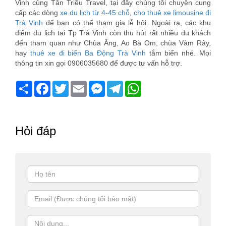
Vinh cùng Tân Triều Travel, tại đây chúng tôi chuyên cung
cấp các dòng
xe du lịch từ 4-45 chỗ
,
cho thuê xe limousine đi
Trà Vinh
để bạn có thể tham gia lễ hội. Ngoài ra, các khu
điểm du lịch tại Tp Trà Vinh còn thu hút rất nhiều du khách
đến tham quan như Chùa Âng, Ao Bà Om, chùa Vàm Rây,
hay
thuê xe đi biển Ba Động Trà Vinh
tắm biển nhé. Mọi
thông tin xin gọi 0906035680 để được tư vấn hỗ trợ.
Share
Facebook
Twitter
Email
Messenger
Telegram
WhatsApp
Hỏi đáp