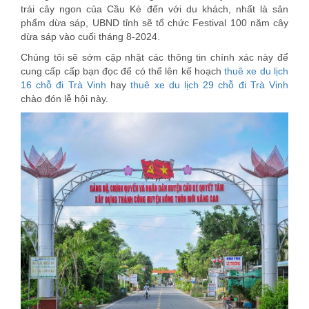
trái cây ngon của Cầu Kè đến với du khách, nhất là sản
phẩm dừa sáp, UBND tỉnh sẽ tổ chức Festival 100 năm cây
dừa sáp vào cuối tháng 8-2024.
Chúng tôi sẽ sớm cập nhật các thông tin chính xác này để
cung cấp cấp bạn đọc để có thể lên kế hoạch
thuê xe du lịch
16 chỗ đi Trà Vinh
hay
thuê xe du lịch 29 chỗ đi Trà Vinh
chào đón lễ hội này.