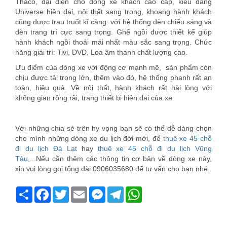
Thaco, đại diện cho dòng xe khách cao cấp, kiểu dáng
Universe hiện đại, nội thất sang trọng, khoang hành khách
cũng được trau truốt kĩ càng: với hệ thống đèn chiếu sáng và
đèn trang trí cực sang trọng. Ghế ngồi được thiết kế giúp
hành khách ngồi thoải mái nhất màu sắc sang trọng. Chức
năng giải trí: Tivi, DVD, Loa âm thanh chất lượng cao.
Ưu điểm của dòng xe với động cơ mạnh mẽ, sản phẩm còn
chịu được tải trọng lớn, thêm vào đó, hệ thống phanh rất an
toàn, hiệu quả. Về nội thất, hành khách rất hài lòng với
không gian rộng rãi, trang thiết bị hiện đại của xe.
Với những chia sẻ trên hy vọng bạn sẽ có thể dễ dàng chọn
cho mình những dòng xe du lịch đời mới, để
thuê xe 45 chỗ
đi du lịch Đà Lạt
hay
thuê xe 45 chỗ đi du lịch Vũng
Tàu
,...Nếu cần thêm các thông tin cơ bản về dòng xe này,
xin vui lòng gọi tổng đài 0906035680 để tư vấn cho bạn nhé.
Share
Facebook
Twitter
Email
Messenger
Telegram
WhatsApp