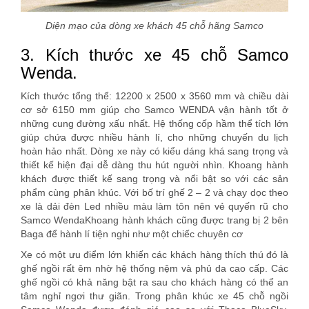
Diện mạo của dòng xe khách 45 chỗ hãng Samco
3. Kích thước xe 45 chỗ Samco
Wenda.
Kích thước tổng thể: 12200 x 2500 x 3560 mm và chiều dài
cơ sở 6150 mm giúp cho Samco WENDA vận hành tốt ở
những cung đường xấu nhất. Hệ thống cốp hầm thể tích lớn
giúp chứa được nhiều hành lí, cho những chuyến du lịch
hoàn hảo nhất. Dòng xe này có kiểu dáng khá sang trọng và
thiết kế hiện đại dễ dàng thu hút người nhìn. Khoang hành
khách được thiết kế sang trọng và nổi bật so với các sản
phẩm cùng phân khúc. Với bố trí ghế 2 – 2 và chạy dọc theo
xe là dải đèn Led nhiều màu làm tôn nên vẻ quyến rũ cho
Samco WendaKhoang hành khách cũng được trang bị 2 bên
Baga để hành lí tiện nghi như một chiếc chuyên cơ
Xe có một ưu điểm lớn khiến các khách hàng thích thú đó là
ghế ngồi rất êm nhờ hệ thống nệm và phủ da cao cấp. Các
ghế ngồi có khả năng bật ra sau cho khách hàng có thể an
tâm nghỉ ngơi thư giãn. Trong phân khúc xe 45 chỗ ngồi