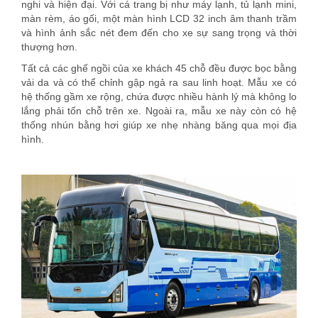
nghi và hiện đại. Với cá trang bị như máy lạnh, tủ lạnh mini,
màn rèm, áo gối, một màn hình LCD 32 inch âm thanh trầm
và hình ảnh sắc nét đem đến cho xe sự sang trọng và thời
thượng hơn.
Tất cả các ghế ngồi của xe khách 45 chỗ đều được bọc bằng
vải da và có thể chỉnh gập ngả ra sau linh hoạt. Mẫu xe có
hệ thống gầm xe rộng, chứa được nhiều hành lý mà không lo
lắng phải tốn chỗ trên xe. Ngoài ra, mẫu xe này còn có hệ
thống nhún bằng hơi giúp xe nhẹ nhàng băng qua mọi địa
hình.