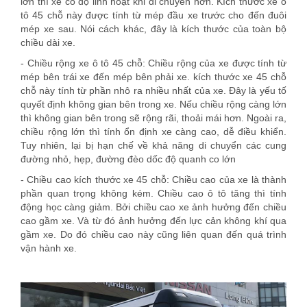
lớn thì xe có độ linh hoạt khi di chuyển hơn. Kích thước xe ô
tô 45 chỗ này được tính từ mép đầu xe trước cho đến đuôi
mép xe sau. Nói cách khác, đây là kích thước của toàn bộ
chiều dài xe.
- Chiều rộng xe ô tô 45 chỗ: Chiều rộng của xe được tính từ
mép bên trái xe đến mép bên phải xe. kích thước xe 45 chỗ
chỗ này tính từ phần nhô ra nhiều nhất của xe. Đây là yếu tố
quyết định không gian bên trong xe. Nếu chiều rộng càng lớn
thì không gian bên trong sẽ rộng rãi, thoải mái hơn. Ngoài ra,
chiều rộng lớn thì tính ổn định xe càng cao, dễ điều khiển.
Tuy nhiên, lại bị hạn chế về khả năng di chuyển các cung
đường nhỏ, hẹp, đường đèo dốc độ quanh co lớn
- Chiều cao kích thước xe 45 chỗ: Chiều cao của xe là thành
phần quan trọng không kém. Chiều cao ô tô tăng thì tính
động học càng giảm. Bởi chiều cao xe ảnh hưởng đến chiều
cao gầm xe. Và từ đó ảnh hưởng đến lực cản không khí qua
gầm xe. Do đó chiều cao này cũng liên quan đến quá trình
vận hành xe.